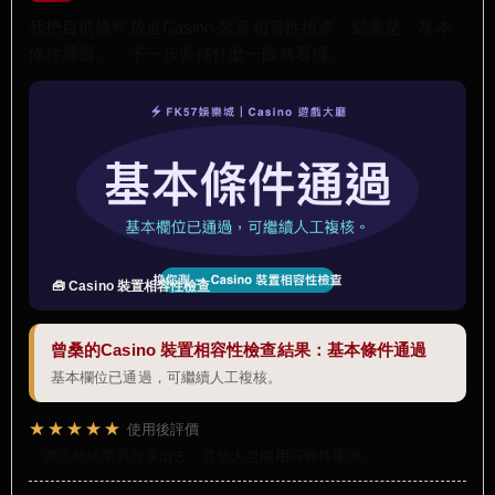
我把目前條件放進Casino 裝置相容性檢查，結果是「基本
條件通過」，下一步要補什麼一眼就看懂。
🧰 Casino 裝置相容性檢查
曾桑的Casino 裝置相容性檢查結果：基本條件通過
基本欄位已通過，可繼續人工複核。
★★★★★
使用後評價
測完把結果頁分享出去，其他人也能用同條件重測。