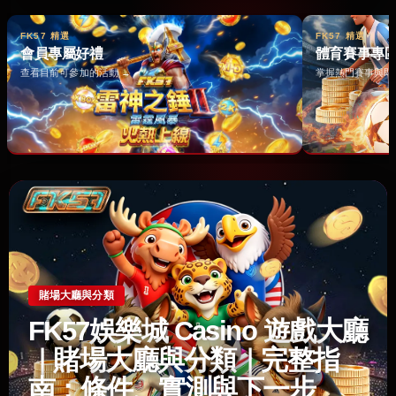
FK57 精選
FK57 精選
會員專屬好禮
體育賽事專
查看目前可參加的活動 →
掌握熱門賽事與即
賭場大廳與分類
FK57娛樂城 Casino 遊戲大廳
｜賭場大廳與分類｜完整指
南：條件、實測與下一步