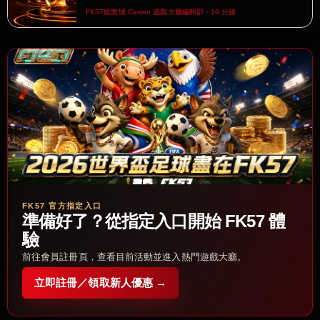
FK57娛樂城 Casino 遊戲大廳編輯部・16 分鐘
FK57 官方指定入口
準備好了？從指定入口開始 FK57 體
驗
前往會員註冊頁，查看目前活動並進入熱門遊戲大廳。
立即註冊／領取新人優惠 →