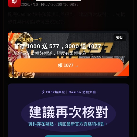
彭
2026/7/16 · FK57-20260716-9889
跑完Casino 娛樂預算規劃器得到「建議再次核對」，先把
條件與日期留成可重現紀錄。
贊助
本金直接多一半
首存 1000 送 577，3000 送 1077
新會員一次領好領滿，額度有限領完為止。
領 1077 →