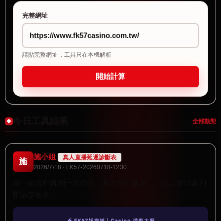
完整網址
請貼完整網址，工具只在本機解析
開始計算
今日工具結果
全部動態
施小姐
真人直播延遲診斷表
施
2026/7/18 · FK57-20260718-1230
同一組資料再測一次仍是「基本條件通過」，比只靠印象判
斷清楚很多。