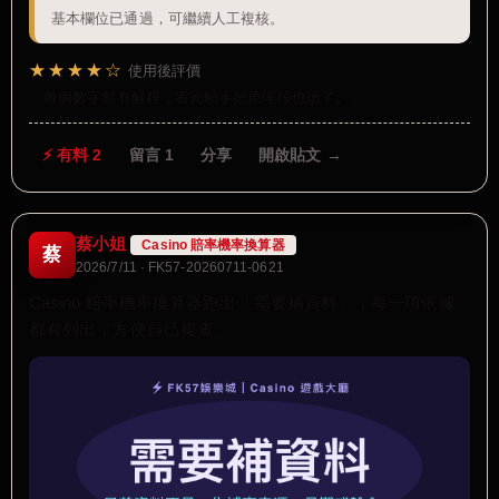
基本欄位已通過，可繼續人工複核。
★★★★☆
使用後評價
每個數字都有解釋，看完順手把原理段也讀了。
⚡ 有料 2
留言 1
分享
開啟貼文 →
蔡小姐
Casino 賠率機率換算器
蔡
2026/7/11 · FK57-20260711-0621
Casino 賠率機率換算器跑出「需要補資料」，每一項依據
都有列出，方便自己複查。