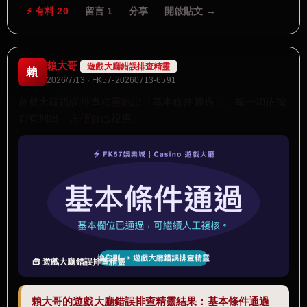
⚡ 有料 20
留言 1
分享
開啟貼文 →
賴大哥
遊戲大廳錯誤排查精靈
賴
2026/7/13 · FK57-20260713-6591
遊戲大廳錯誤排查精靈跑出「基本條件通過」，每一項依據
都有列出，方便自己複查。
🧰 遊戲大廳錯誤排查精靈
賴大哥的遊戲大廳錯誤排查精靈結果：基本條件通過