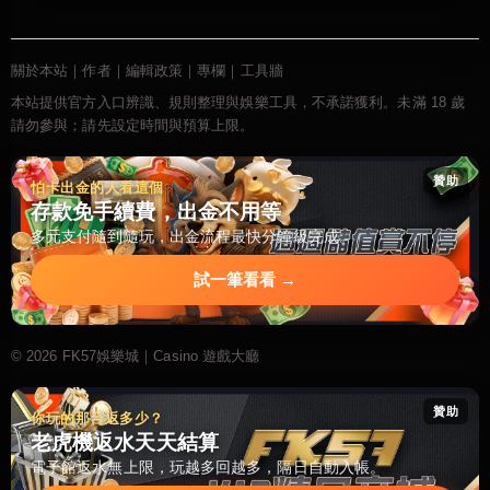
關於本站
｜
作者
｜
編輯政策
｜
專欄
｜
工具牆
本站提供官方入口辨識、規則整理與娛樂工具，不承諾獲利。未滿 18 歲
請勿參與；請先設定時間與預算上限。
贊助
怕卡出金的人看這個
存款免手續費，出金不用等
多元支付隨到隨玩，出金流程最快分鐘級完成。
試一筆看看 →
© 2026 FK57娛樂城｜Casino 遊戲大廳
贊助
你玩的那台返多少？
老虎機返水天天結算
電子館返水無上限，玩越多回越多，隔日自動入帳。