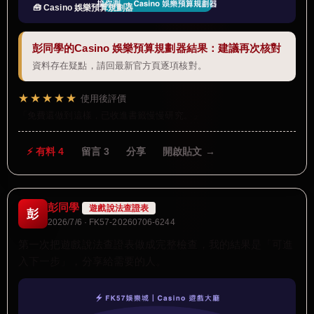
🧰 Casino 娛樂預算規劃器
彭同學的Casino 娛樂預算規劃器結果：建議再次核對
資料存在疑點，請回最新官方頁逐項核對。
★★★★★
使用後評價
免費還做到這樣，已收進書籤慢慢研究。
⚡ 有料 4
留言 3
分享
開啟貼文 →
彭同學
遊戲說法查證表
彭
2026/7/6 · FK57-20260706-6244
第一次把遊戲說法查證表做成完整檢查，我的結果是「可進
入下一步」，分享給需要的人。