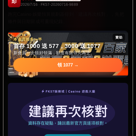
彭
2026/7/16 · FK57-20260716-9889
跑完Casino 娛樂預算規劃器得到「建議再次核對」，先把
條件與日期留成可重現紀錄。
贊助
本金直接多一半
首存 1000 送 577，3000 送 1077
新會員一次領好領滿，額度有限領完為止。
領 1077 →