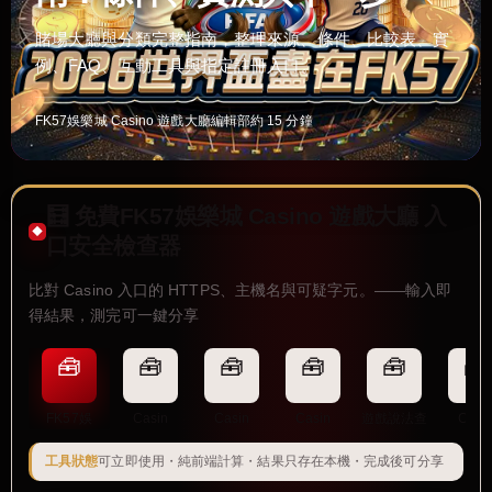
賭場大廳與分類完整指南，整理來源、條件、比較表、實
例、FAQ、互動工具與指定註冊入口。
FK57娛樂城 Casino 遊戲大廳編輯部
約 15 分鐘
🧮 免費FK57娛樂城 Casino 遊戲大廳 入
口安全檢查器
比對 Casino 入口的 HTTPS、主機名與可疑字元。——輸入即
得結果，測完可一鍵分享
🧰
🧰
🧰
🧰
🧰
🧰
FK57娛
Casin
Casin
Casin
遊戲說法查
Casi
工具狀態
可立即使用・純前端計算・結果只存在本機・完成後可分享