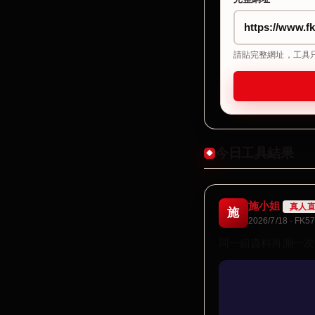
請貼完整網址，工具
今日工具結果
施小姐
真人
施
2026/7/18 · FK5
同一組資料再測一次