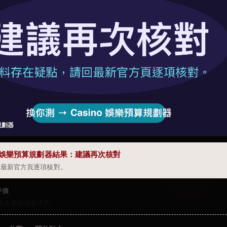
算規劃器
no 娛樂預算規劃器結果：建議再次核對
回最新官方頁逐項核對。
評價
收進書籤慢慢研究。