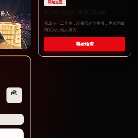
開始查證
把你的檢查結果留成紀錄
註冊入
完成任一工具後，結果只存於本機，也能開啟
獨立頁供他人重測。
開始檢查
🧰
🧰
🧰
🔁
🧰
📡
錯
真人百家樂
真人直播延
真人百家樂
Casin
Casin
真人桌流程