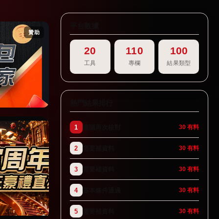
平台數據
贊助
20
110
100
工具
專欄
結果類型
熱門結果排行
1
建議再次核對
30 有料
2
需要補資料
30 有料
3
需要補資料
30 有料
4
基本條件通過
30 有料
5
需要補資料
30 有料