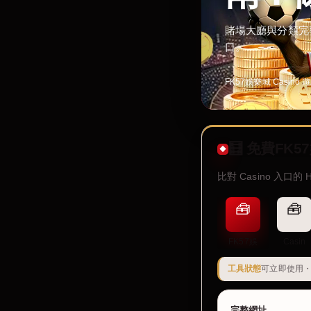
賭場大廳與分類完
口。
FK57娛樂城 Casin
🧮 免費FK
比對 Casino 入
🧰
🧰
FK57娛
Casin
工具狀態
可立即使用
完整網址