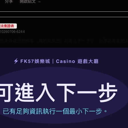
分享
開啟貼文 →
說法查證表
-20260706-6244
證表做成完整檢查，我的結果是「可進入下一步」，分享給需要的