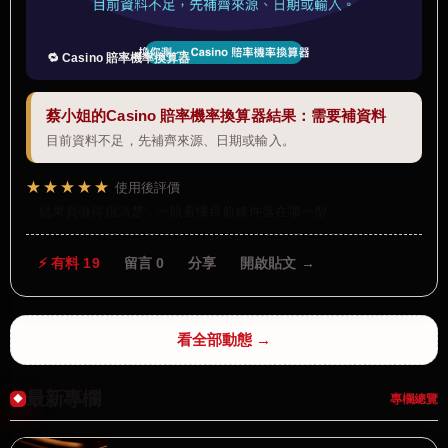
🔁 Casino 賠率機率換算器
蔡小姐的Casino 賠率機率換算器結果：需要補資料
目前資料不足，先補齊來源、日期或輸入。
★★★★★
使用後評價
結果頁做得很清楚，一眼看懂目前條件落在哪一型。
⚡ 有料 19
留言 0
分享
開啟貼文 →
看全部動態 →
最新專欄
專欄總覽