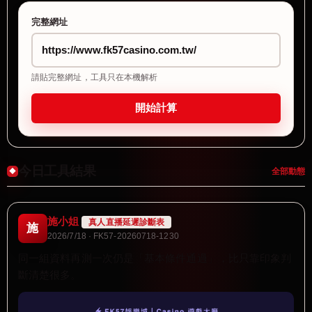
完整網址
請貼完整網址，工具只在本機解析
開始計算
今日工具結果
全部動態
施小姐
真人直播延遲診斷表
施
2026/7/18 · FK57-20260718-1230
同一組資料再測一次仍是「基本條件通過」，比只靠印象判
斷清楚很多。