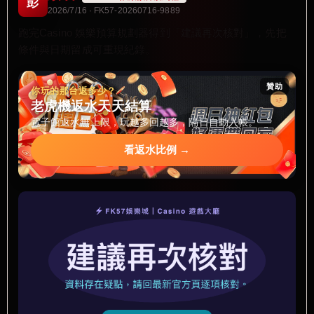
彭
2026/7/16 · FK57-20260716-9889
跑完Casino 娛樂預算規劃器得到「建議再次核對」，先把
條件與日期留成可重現紀錄。
贊助
你玩的那台返多少？
老虎機返水天天結算
電子館返水無上限，玩越多回越多，隔日自動入帳。
看返水比例 →