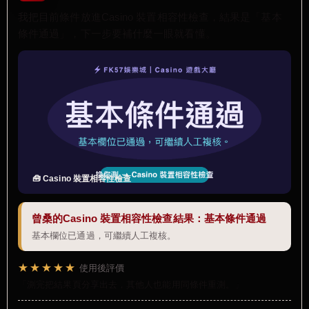
我把目前條件放進Casino 裝置相容性檢查，結果是「基本
條件通過」，下一步要補什麼一眼就看懂。
🧰 Casino 裝置相容性檢查
曾桑的Casino 裝置相容性檢查結果：基本條件通過
基本欄位已通過，可繼續人工複核。
★★★★★
使用後評價
測完把結果頁分享出去，其他人也能用同條件重測。