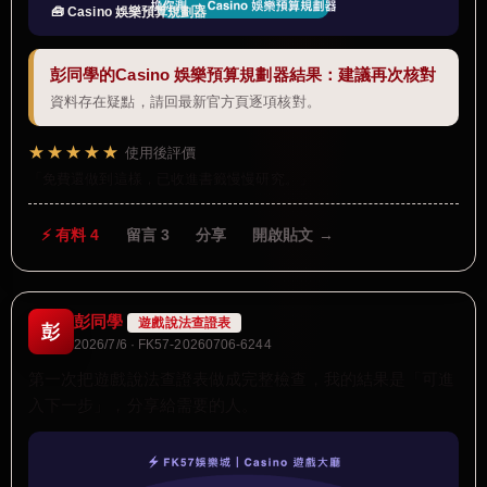
🧰 Casino 娛樂預算規劃器
彭同學的Casino 娛樂預算規劃器結果：建議再次核對
資料存在疑點，請回最新官方頁逐項核對。
★★★★★
使用後評價
免費還做到這樣，已收進書籤慢慢研究。
⚡ 有料 4
留言 3
分享
開啟貼文 →
彭同學
遊戲說法查證表
彭
2026/7/6 · FK57-20260706-6244
第一次把遊戲說法查證表做成完整檢查，我的結果是「可進
入下一步」，分享給需要的人。