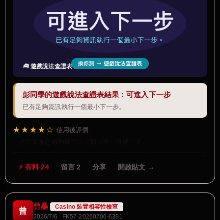
🧰 遊戲說法查證表
彭同學的遊戲說法查證表結果：可進入下一步
已有足夠資訊執行一個最小下一步。
★★★★☆
使用後評價
把我原本忽略的條件直接點出來，值得一測。
⚡ 有料 24
留言 2
分享
開啟貼文 →
曾桑
Casino 裝置相容性檢查
曾
2026/7/6 · FK57-20260706-6391