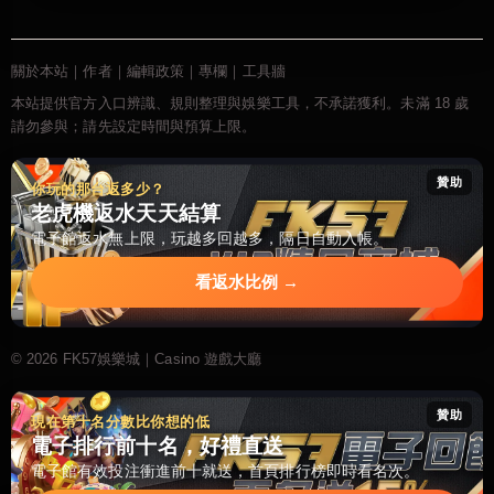
關於本站
｜
作者
｜
編輯政策
｜
專欄
｜
工具牆
本站提供官方入口辨識、規則整理與娛樂工具，不承諾獲利。未滿 18 歲
請勿參與；請先設定時間與預算上限。
贊助
你玩的那台返多少？
老虎機返水天天結算
電子館返水無上限，玩越多回越多，隔日自動入帳。
看返水比例 →
© 2026 FK57娛樂城｜Casino 遊戲大廳
贊助
現在第十名分數比你想的低
電子排行前十名，好禮直送
電子館有效投注衝進前十就送，首頁排行榜即時看名次。