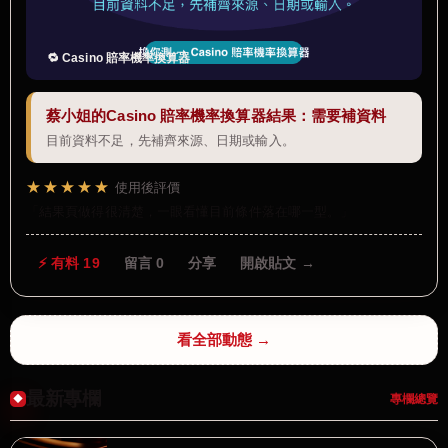
🔁 Casino 賠率機率換算器
蔡小姐的Casino 賠率機率換算器結果：需要補資料
目前資料不足，先補齊來源、日期或輸入。
★★★★★
使用後評價
結果頁做得很清楚，一眼看懂目前條件落在哪一型。
⚡ 有料 19
留言 0
分享
開啟貼文 →
看全部動態 →
最新專欄
專欄總覽