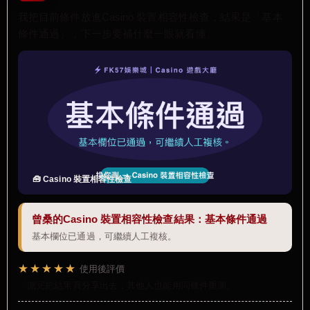
我把目前條件放進Casino 裝置相容性檢查，結果是「基本
條件通過」，下一步要補什麼一眼就看懂。
🧰 Casino 裝置相容性檢查
曾桑的Casino 裝置相容性檢查結果：基本條件通過
基本欄位已通過，可繼續人工複核。
★★★★★
使用後評價
測完把結果頁分享出去，其他人也能用同條件重測。