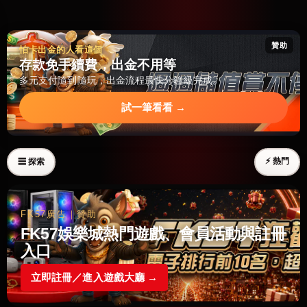
贊助
怕卡出金的人看這個
存款免手續費，出金不用等
多元支付隨到隨玩，出金流程最快分鐘級完成。
試一筆看看 →
⚡ 熱門
☰ 探索
FK57廣告｜贊助
FK57娛樂城熱門遊戲、會員活動與註冊
入口
立即註冊／進入遊戲大廳 →