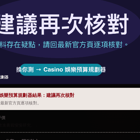
算規劃器
no 娛樂預算規劃器結果：建議再次核對
回最新官方頁逐項核對。
評價
收進書籤慢慢研究。