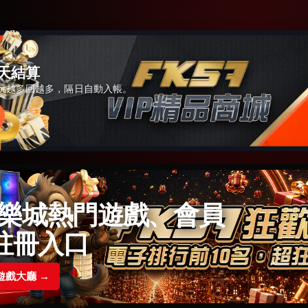
天結算
玩越多回越多，隔日自動入帳。
7娛樂城熱門遊戲、會員
註冊入口
遊戲大廳 →