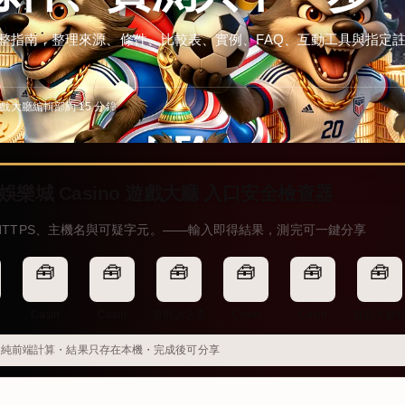
整指南，整理來源、條件、比較表、實例、FAQ、互動工具與指定
o 遊戲大廳編輯部
約 15 分鐘
57娛樂城 Casino 遊戲大廳 入口安全檢查器
口的 HTTPS、主機名與可疑字元。——輸入即得結果，測完可一鍵分享
🧰
🧰
🧰
🧰
🧰
🧰
Casin
Casin
遊戲說法查
Casin
Casin
遊戲大廳
・純前端計算・結果只存在本機・完成後可分享