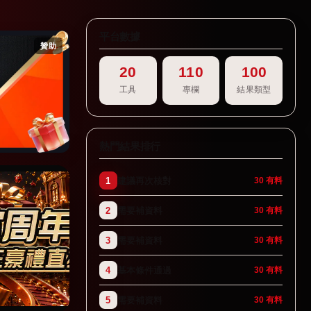
平台數據
贊助
20
110
100
工具
專欄
結果類型
熱門結果排行
1
建議再次核對
30 有料
2
需要補資料
30 有料
3
需要補資料
30 有料
4
基本條件通過
30 有料
5
需要補資料
30 有料