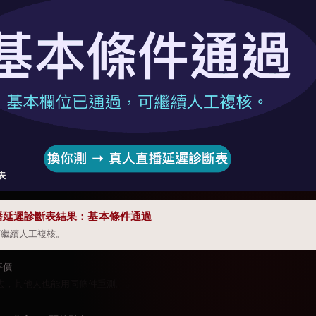
表
播延遲診斷表結果：基本條件通過
可繼續人工複核。
評價
去，其他人也能用同條件重測。