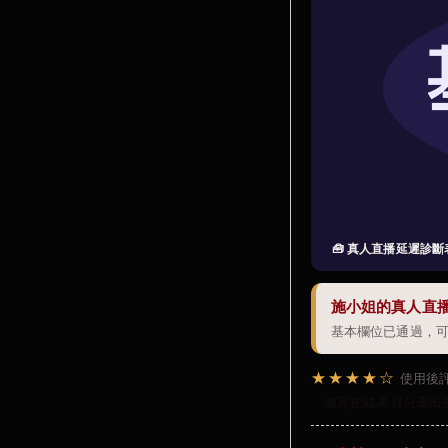
🧰 真人直播延遲診斷
施小姐的真人直
基本欄位已通過，
★★★★☆
使用後
測完把結果頁分享出