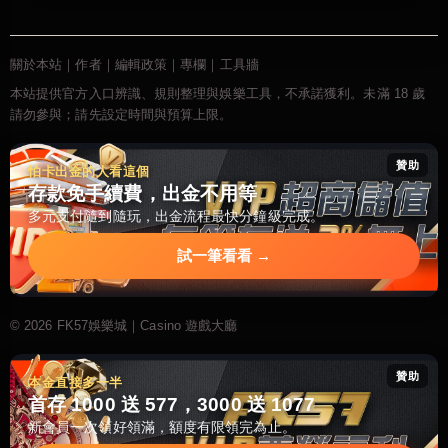
關於本站
｜
作者
｜
編輯政策
｜
專欄
｜
工具牆
本站提供官方入口辨識、規則整理與娛樂工具，不承諾獲利。未滿 18 歲
請勿參與；請先設定時間與預算上限。
贊助
怕卡出金的人看這個
存款免手續費，出金不用等
多元支付隨到隨玩，出金流程最快分鐘級完成。
試一筆看看 →
© 2026 FK57娛樂城｜Casino 遊戲大廳
贊助
本金直接多一半
首存 1000 送 577，3000 送 1077
新會員一次領好領滿，額度有限領完為止。