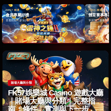
FK57 精選
FK57 精選
會員專屬好禮
體育賽事專
查看目前可參加的活動 →
掌握熱門賽事與即
賭場大廳與分類
FK57娛樂城 Casino 遊戲大廳
｜賭場大廳與分類｜完整指
南：條件、實測與下一步