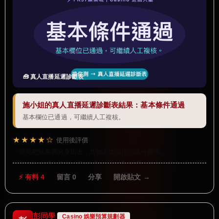
🧰 真人直播延遲診斷表
施小姐的真人直播延遲診斷表結果：基本條件通過
基本欄位已通過，可繼續人工複核。
★★★★☆
使用後評價
測完把結果頁分享出去，其他人也能用同條件重測。
⚡ 有料 4
留言 0
分享
開啟貼文 →
彭同學
Casino 娛樂預算規劃器