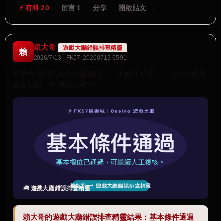
⚡ 有料 20
留言 1
分享
開啟貼文 →
賴大哥
遊戲大廳錯誤排查精靈
賴
2026/7/13 · FK57-20260713-6591
遊戲大廳錯誤排查精靈跑出「基本條件通過」，每一項依據
都有列出，方便自己複查。
🧰 遊戲大廳錯誤排查精靈
賴大哥的遊戲大廳錯誤排查精靈結果：基本條件通過