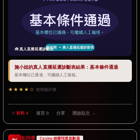
🧰 真人直播延遲診斷表
施小姐的真人直播延遲診斷表結果：基本條件通過
基本欄位已通過，可繼續人工複核。
★★★★☆
使用後評價
測完把結果頁分享出去，其他人也能用同條件重測。
⚡ 有料 4
留言 0
分享
開啟貼文 →
彭同學
Casino 娛樂預算規劃器