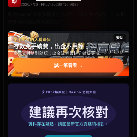
彭
2026/7/16 · FK57-20260716-9889
跑完Casino 娛樂預算規劃器得到「建議再次核對」，先把
條件與日期留成可重現紀錄。
贊助
怕卡出金的人看這個
存款免手續費，出金不用等
多元支付隨到隨玩，出金流程最快分鐘級完成。
試一筆看看 →