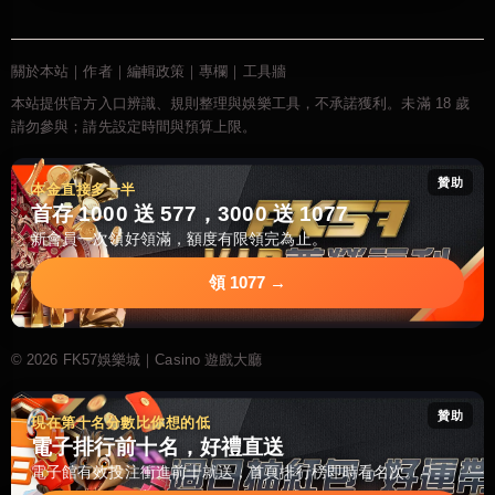
關於本站
｜
作者
｜
編輯政策
｜
專欄
｜
工具牆
本站提供官方入口辨識、規則整理與娛樂工具，不承諾獲利。未滿 18 歲
請勿參與；請先設定時間與預算上限。
贊助
本金直接多一半
首存 1000 送 577，3000 送 1077
新會員一次領好領滿，額度有限領完為止。
領 1077 →
© 2026 FK57娛樂城｜Casino 遊戲大廳
贊助
現在第十名分數比你想的低
電子排行前十名，好禮直送
電子館有效投注衝進前十就送，首頁排行榜即時看名次。