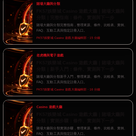
賭場大廳與分類
FK57娛樂城 Casino 遊戲大廳｜賭場大廳與
分類｜完整指南：條件、實測與下一步
賭場大廳與分類完整指南，整理來源、條件、比較表、實例、
FAQ、互動工具與指定註冊入口。
FK57娛樂城 Casino 遊戲大廳編輯部・15 分鐘
老虎機與電子遊戲
FK57娛樂城 Casino 遊戲大廳｜賭場大廳與
分類｜新手入門：條件、實測與下一步
賭場大廳與分類新手入門，整理來源、條件、比較表、實例、
FAQ、互動工具與指定註冊入口。
FK57娛樂城 Casino 遊戲大廳編輯部・16 分鐘
Casino 遊戲大廳
FK57娛樂城 Casino 遊戲大廳｜賭場大廳與
分類｜實測步驟：條件、實測與下一步
賭場大廳與分類實測步驟，整理來源、條件、比較表、實例、
FAQ、互動工具與指定註冊入口。