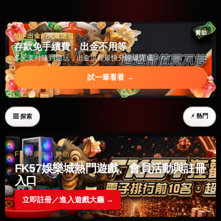
贊助
怕卡出金的人看這個
存款免手續費，出金不用等
多元支付隨到隨玩，出金流程最快分鐘級完成。
試一筆看看 →
⚡ 熱門
☰ 探索
FK57廣告｜贊助
FK57娛樂城熱門遊戲、會員活動與註冊
入口
立即註冊／進入遊戲大廳 →