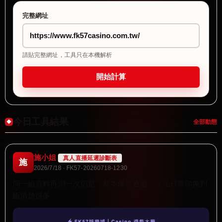
完整網址
請貼完整網址，工具只在本機解析
開始計算
今日工具結果
全部動態
施小姐
真人直播延遲診斷表
施
2026/7/18 · FK57-20260718-1230
同一組資料再測一次仍是「基本條件通過」，比只靠印象判
斷清楚很多。