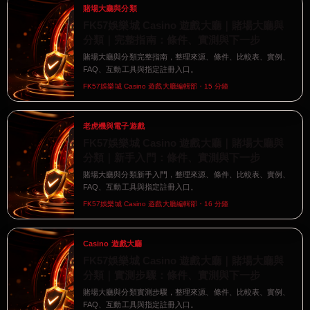
賭場大廳與分類
FK57娛樂城 Casino 遊戲大廳｜賭場大廳與
分類｜完整指南：條件、實測與下一步
賭場大廳與分類完整指南，整理來源、條件、比較表、實例、
FAQ、互動工具與指定註冊入口。
FK57娛樂城 Casino 遊戲大廳編輯部・15 分鐘
老虎機與電子遊戲
FK57娛樂城 Casino 遊戲大廳｜賭場大廳與
分類｜新手入門：條件、實測與下一步
賭場大廳與分類新手入門，整理來源、條件、比較表、實例、
FAQ、互動工具與指定註冊入口。
FK57娛樂城 Casino 遊戲大廳編輯部・16 分鐘
Casino 遊戲大廳
FK57娛樂城 Casino 遊戲大廳｜賭場大廳與
分類｜實測步驟：條件、實測與下一步
賭場大廳與分類實測步驟，整理來源、條件、比較表、實例、
FAQ、互動工具與指定註冊入口。