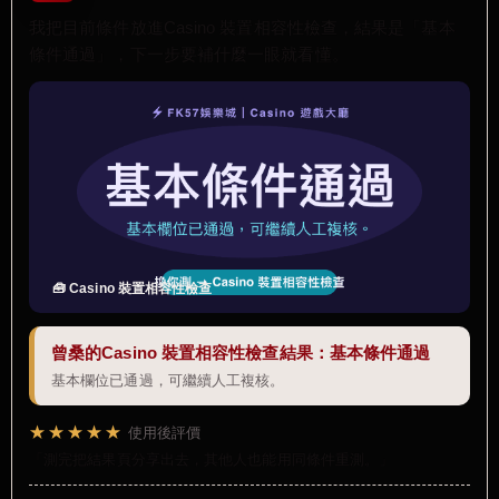
我把目前條件放進Casino 裝置相容性檢查，結果是「基本
條件通過」，下一步要補什麼一眼就看懂。
🧰 Casino 裝置相容性檢查
曾桑的Casino 裝置相容性檢查結果：基本條件通過
基本欄位已通過，可繼續人工複核。
★★★★★
使用後評價
測完把結果頁分享出去，其他人也能用同條件重測。