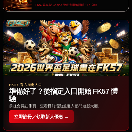
FK57娛樂城 Casino 遊戲大廳編輯部・16 分鐘
FK57 官方指定入口
準備好了？從指定入口開始 FK57 體
驗
前往會員註冊頁，查看目前活動並進入熱門遊戲大廳。
立即註冊／領取新人優惠 →