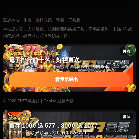
關於本站
｜
作者
｜
編輯政策
｜
專欄
｜
工具牆
本站提供官方入口辨識、規則整理與娛樂工具，不承諾獲利。未滿 18 歲
請勿參與；請先設定時間與預算上限。
贊助
現在第十名分數比你想的低
電子排行前十名，好禮直送
電子館有效投注衝進前十就送，首頁排行榜即時看名次。
看我第幾名 →
© 2026 FK57娛樂城｜Casino 遊戲大廳
贊助
本金直接多一半
首存 1000 送 577，3000 送 1077
新會員一次領好領滿，額度有限領完為止。