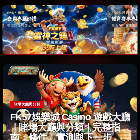
FK57 精選
FK57 精選
會員專屬好禮
體育賽事專
查看目前可參加的活動 →
掌握熱門賽事與即
賭場大廳與分類
FK57娛樂城 Casino 遊戲大廳
｜賭場大廳與分類｜完整指
南：條件、實測與下一步