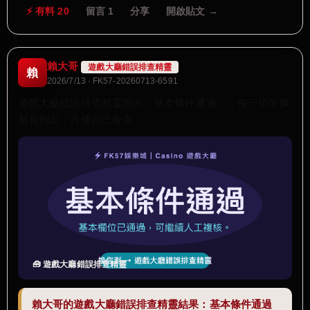
⚡ 有料 20
留言 1
分享
開啟貼文 →
賴大哥
遊戲大廳錯誤排查精靈
賴
2026/7/13 · FK57-20260713-6591
遊戲大廳錯誤排查精靈跑出「基本條件通過」，每一項依據
都有列出，方便自己複查。
🧰 遊戲大廳錯誤排查精靈
賴大哥的遊戲大廳錯誤排查精靈結果：基本條件通過