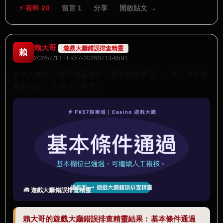
⚡ 有料 20
留言 1
分享
開啟貼文 →
賴大哥
遊戲大廳錯誤排查精靈
賴
2026/7/13 · FK57-20260713-6591
遊戲大廳錯誤排查精靈跑出「基本條件通過」，每一項依據
都有列出，方便自己複查。
🧰 遊戲大廳錯誤排查精靈
賴大哥的遊戲大廳錯誤排查精靈結果：基本條件通過