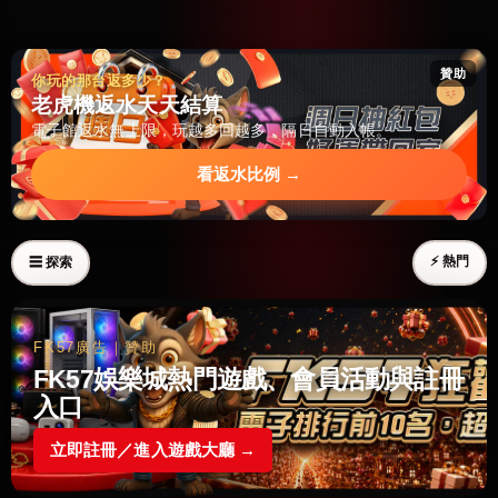
贊助
你玩的那台返多少？
老虎機返水天天結算
電子館返水無上限，玩越多回越多，隔日自動入帳。
看返水比例 →
⚡ 熱門
☰ 探索
FK57廣告｜贊助
FK57娛樂城熱門遊戲、會員活動與註冊
入口
立即註冊／進入遊戲大廳 →