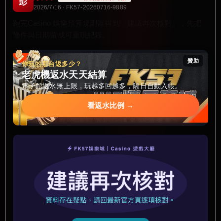
彭
2026/7/16 · FK57-20260716-9889
跑完Casino 娛樂預算規劃器得到「建議再次核對」，先把
條件與日期留成可重現紀錄。
贊助
你玩的那台返多少？
老虎機返水天天結算
電子館返水無上限，玩越多回越多，隔日自動入帳。
看返水比例 →