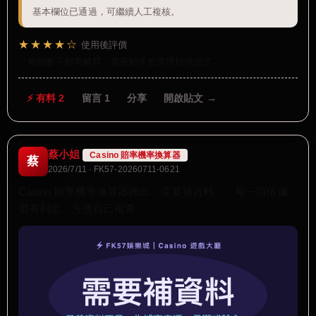
基本欄位已通過，可繼續人工複核。
★★★★☆
使用後評價
每個數字都有解釋，看完順手把原理段也讀了。
⚡ 有料 2
留言 1
分享
開啟貼文 →
蔡小姐
Casino 賠率機率換算器
蔡
2026/7/11 · FK57-20260711-0621
Casino 賠率機率換算器跑出「需要補資料」，每一項依據
都有列出，方便自己複查。