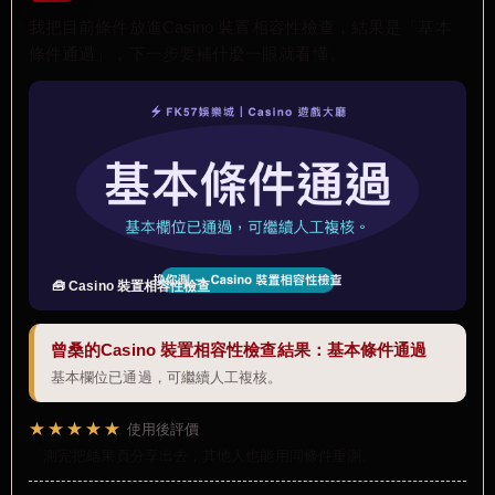
我把目前條件放進Casino 裝置相容性檢查，結果是「基本
條件通過」，下一步要補什麼一眼就看懂。
🧰 Casino 裝置相容性檢查
曾桑的Casino 裝置相容性檢查結果：基本條件通過
基本欄位已通過，可繼續人工複核。
★★★★★
使用後評價
測完把結果頁分享出去，其他人也能用同條件重測。