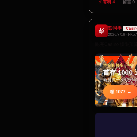
⚡ 有料 4
留言 0
彭同學
Cas
彭
2026/7/16 · FK5
跑完Casino 
本金直接多一半
首存 1000 
新會員一次領好
領 1077 →