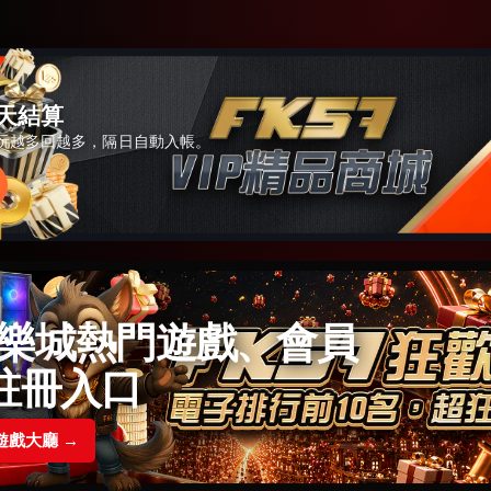
天結算
玩越多回越多，隔日自動入帳。
7娛樂城熱門遊戲、會員
註冊入口
遊戲大廳 →