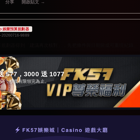
分享
開啟貼文 →
ino 娛樂預算規劃器
7-20260716-9889
娛樂預算規劃器得到「建議再次核對」，先把條件與日期留成可重現紀錄。
送 577，3000 送 1077
領滿，額度有限領完為止。