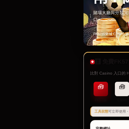
賭場大廳與分類完
口。
FK57娛樂城 Casin
🧮 免費FK
比對 Casino 入
🧰
🧰
FK57娛
Casin
工具狀態
可立即使用
完整網址