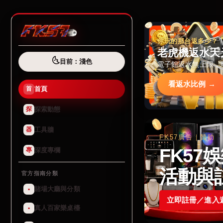
你玩的那台返多少？
老虎機返水天
🌜
目前：淺色
電子館返水無上限，
看返水比例 →
首
首頁
探
探索動態
器
工具牆
FK57廣告｜贊助
FK5
專
深度專欄
活動與
官方指南分類
賭場大廳與分類
▪
立即註冊／進入
真人百家樂桌檯
▪