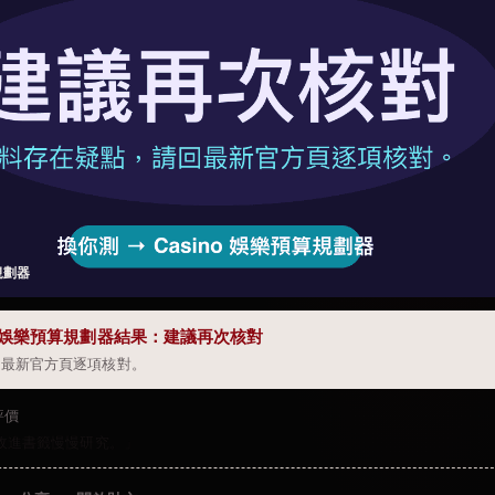
算規劃器
no 娛樂預算規劃器結果：建議再次核對
回最新官方頁逐項核對。
評價
收進書籤慢慢研究。