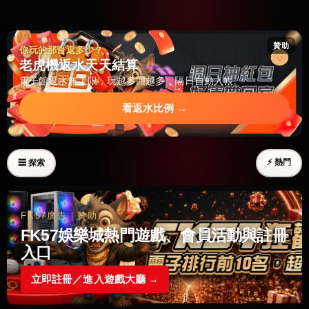
贊助
你玩的那台返多少？
老虎機返水天天結算
電子館返水無上限，玩越多回越多，隔日自動入帳。
看返水比例 →
⚡ 熱門
☰ 探索
FK57廣告｜贊助
FK57娛樂城熱門遊戲、會員活動與註冊
入口
立即註冊／進入遊戲大廳 →