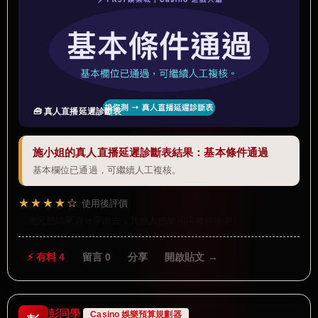
🧰 真人直播延遲診斷表
施小姐的真人直播延遲診斷表結果：基本條件通過
基本欄位已通過，可繼續人工複核。
★★★★☆
使用後評價
測完把結果頁分享出去，其他人也能用同條件重測。
⚡ 有料 4
留言 0
分享
開啟貼文 →
彭同學
Casino 娛樂預算規劃器