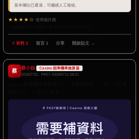
基本欄位已通過，可繼續人工複核。
★★★★☆
使用後評價
每個數字都有解釋，看完順手把原理段也讀了。
⚡ 有料 2
留言 1
分享
開啟貼文 →
蔡小姐
Casino 賠率機率換算器
蔡
2026/7/11 · FK57-20260711-0621
Casino 賠率機率換算器跑出「需要補資料」，每一項依據
都有列出，方便自己複查。