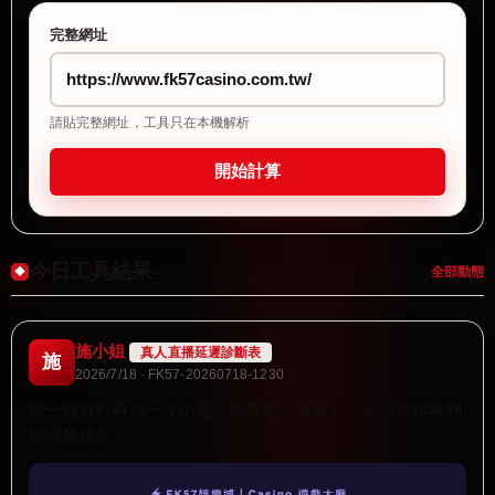
完整網址
請貼完整網址，工具只在本機解析
開始計算
今日工具結果
全部動態
施小姐
真人直播延遲診斷表
施
2026/7/18 · FK57-20260718-1230
同一組資料再測一次仍是「基本條件通過」，比只靠印象判
斷清楚很多。