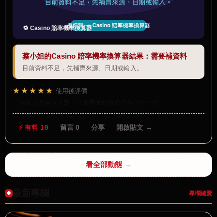
🔁 Casino 賠率機率換算器
蔡小姐的Casino 賠率機率換算器結果：需要補資料
目前資料不足，先補齊來源、日期或輸入。
★★★★★
使用後評價
結果頁做得很清楚，一眼看懂目前條件落在哪一型。
⚡ 有料 19
留言 0
分享
開啟貼文 →
看全部動態 →
最新專欄
專欄總覽