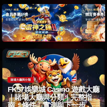
FK57 精選
FK57 精選
會員專屬好禮
體育賽事專
查看目前可參加的活動 →
掌握熱門賽事與即
賭場大廳與分類
FK57娛樂城 Casino 遊戲大廳
｜賭場大廳與分類｜完整指
南：條件、實測與下一步