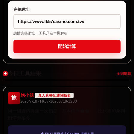
完整網址
請貼完整網址，工具只在本機解析
開始計算
今日工具結果
全部動態
施小姐
真人直播延遲診斷表
施
2026/7/18 · FK57-20260718-1230
同一組資料再測一次仍是「基本條件通過」，比只靠印象判
斷清楚很多。