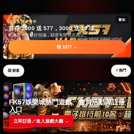
贊助
本金直接多一半
首存 1000 送 577，3000 送 1077
新會員一次領好領滿，額度有限領完為止。
領 1077 →
⚡ 熱門
☰ 探索
FK57廣告｜贊助
FK57娛樂城熱門遊戲、會員活動與註冊
入口
立即註冊／進入遊戲大廳 →