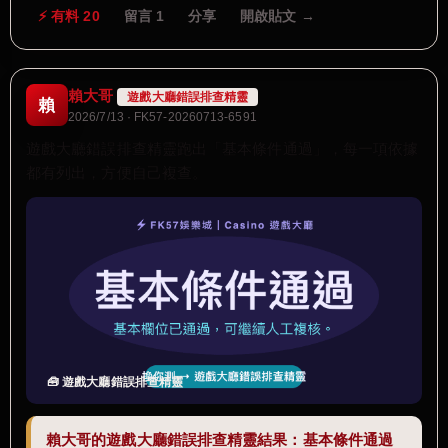
⚡ 有料 20
留言 1
分享
開啟貼文 →
賴大哥
遊戲大廳錯誤排查精靈
賴
2026/7/13 · FK57-20260713-6591
遊戲大廳錯誤排查精靈跑出「基本條件通過」，每一項依據
都有列出，方便自己複查。
🧰 遊戲大廳錯誤排查精靈
賴大哥的遊戲大廳錯誤排查精靈結果：基本條件通過