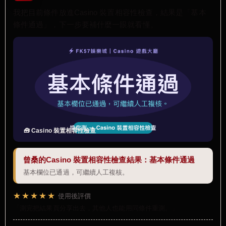
我把目前條件放進Casino 裝置相容性檢查，結果是「基本
條件通過」，下一步要補什麼一眼就看懂。
🧰 Casino 裝置相容性檢查
曾桑的Casino 裝置相容性檢查結果：基本條件通過
基本欄位已通過，可繼續人工複核。
★★★★★
使用後評價
測完把結果頁分享出去，其他人也能用同條件重測。