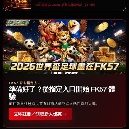
FK57娛樂城 Casino 遊戲大廳編輯部・16 分鐘
FK57 官方指定入口
準備好了？從指定入口開始 FK57 體
驗
前往會員註冊頁，查看目前活動並進入熱門遊戲大廳。
立即註冊／領取新人優惠 →