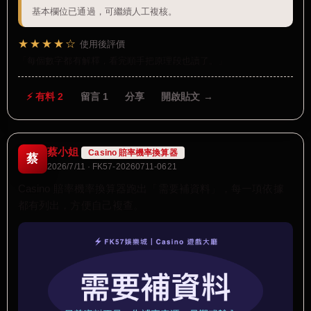
基本欄位已通過，可繼續人工複核。
★★★★☆
使用後評價
每個數字都有解釋，看完順手把原理段也讀了。
⚡ 有料 2
留言 1
分享
開啟貼文 →
蔡小姐
Casino 賠率機率換算器
蔡
2026/7/11 · FK57-20260711-0621
Casino 賠率機率換算器跑出「需要補資料」，每一項依據
都有列出，方便自己複查。