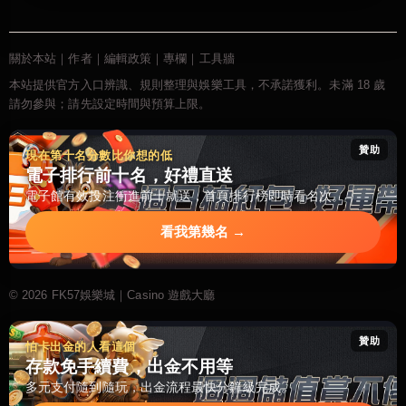
關於本站
｜
作者
｜
編輯政策
｜
專欄
｜
工具牆
本站提供官方入口辨識、規則整理與娛樂工具，不承諾獲利。未滿 18 歲
請勿參與；請先設定時間與預算上限。
贊助
現在第十名分數比你想的低
電子排行前十名，好禮直送
電子館有效投注衝進前十就送，首頁排行榜即時看名次。
看我第幾名 →
© 2026 FK57娛樂城｜Casino 遊戲大廳
贊助
怕卡出金的人看這個
存款免手續費，出金不用等
多元支付隨到隨玩，出金流程最快分鐘級完成。