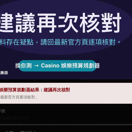
算規劃器
no 娛樂預算規劃器結果：建議再次核對
回最新官方頁逐項核對。
評價
收進書籤慢慢研究。