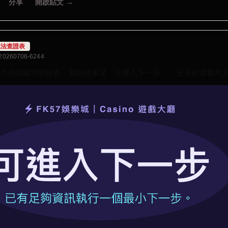
分享
開啟貼文 →
說法查證表
-20260706-6244
證表做成完整檢查，我的結果是「可進入下一步」，分享給需要的