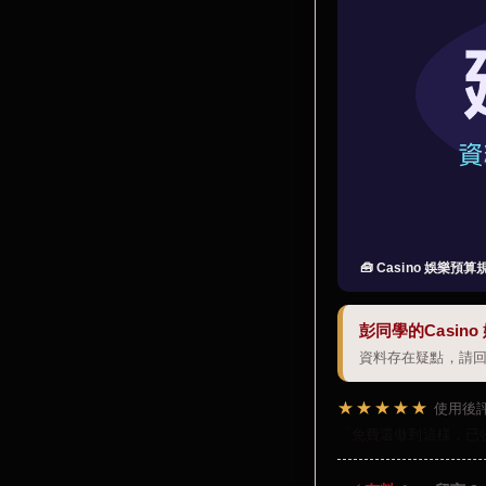
🧰 Casino 娛樂預
彭同學的Casi
資料存在疑點，請
★★★★★
使用後
免費還做到這樣，已