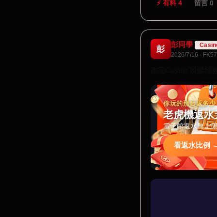
⚡ 有料 4
留言 0
彭同學
Cas
彭
2026/7/16 · FK5
跑完Casino 
你玩的那台返多少
老虎機返水
電子館返水無上
看返水比例 