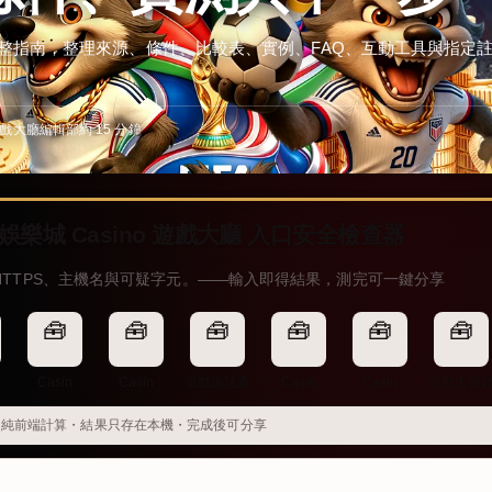
整指南，整理來源、條件、比較表、實例、FAQ、互動工具與指定
o 遊戲大廳編輯部
約 15 分鐘
57娛樂城 Casino 遊戲大廳 入口安全檢查器
口的 HTTPS、主機名與可疑字元。——輸入即得結果，測完可一鍵分享
🧰
🧰
🧰
🧰
🧰
🧰
Casin
Casin
遊戲說法查
Casin
Casin
遊戲大廳
・純前端計算・結果只存在本機・完成後可分享