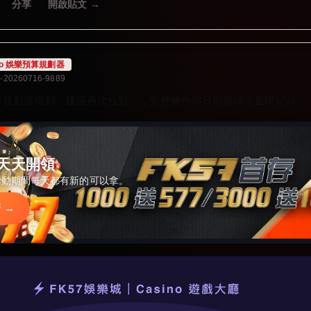
分享
開啟貼文 →
ino 娛樂預算規劃器
7-20260716-9889
娛樂預算規劃器得到「建議再次核對」，先把條件與日期留成可重現紀錄。
天天開領
活動期間每天都有新的可以拿。
 →