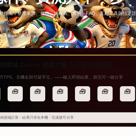
整指南，整理來源、條件、比較表、實例、FAQ、互動工具與指定
o 遊戲大廳編輯部
約 15 分鐘
57娛樂城 Casino 遊戲大廳 入口安全檢查器
口的 HTTPS、主機名與可疑字元。——輸入即得結果，測完可一鍵分享
🧰
🧰
🧰
🧰
🧰
🧰
Casin
Casin
遊戲說法查
Casin
Casin
遊戲大廳
・純前端計算・結果只存在本機・完成後可分享