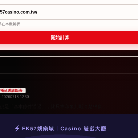
只在本機解析
開始計算
直播延遲診斷表
7-20260718-1230
仍是「基本條件通過」，比只靠印象判斷清楚很多。