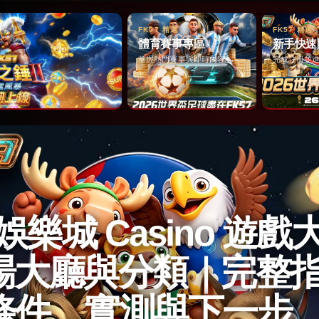
FK57 精選
FK57 精選
體育賽事專區
新手快速
掌握熱門賽事與即時內容 →
完成註冊並進
7娛樂城 Casino 遊戲
場大廳與分類｜完整
條件、實測與下一步