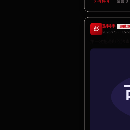
⚡ 有料 4
留言 3
彭同學
遊戲
彭
2026/7/6 · FK57
第一次把遊戲說法查