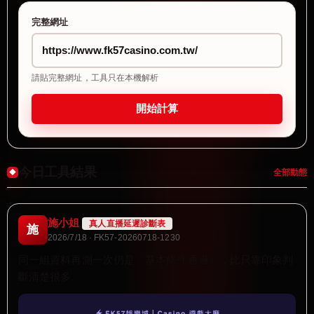
完整網址
請貼完整網址，工具只在本機解析
開始計算
今日工具結果
全部動態
施小姐
真人直播延遲診斷表
施
2026/7/18 · FK57-20260718-1230
同一組資料再測一次仍是「基本條件通過」，比只靠印象判
斷清楚很多。