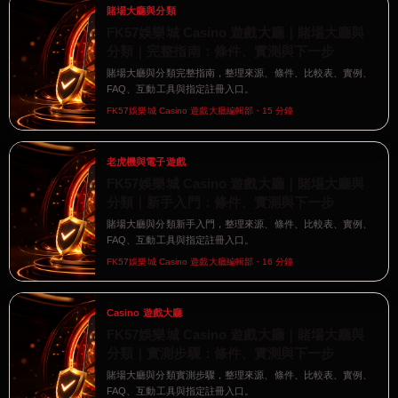
賭場大廳與分類
FK57娛樂城 Casino 遊戲大廳｜賭場大廳與
分類｜完整指南：條件、實測與下一步
賭場大廳與分類完整指南，整理來源、條件、比較表、實例、
FAQ、互動工具與指定註冊入口。
FK57娛樂城 Casino 遊戲大廳編輯部・15 分鐘
老虎機與電子遊戲
FK57娛樂城 Casino 遊戲大廳｜賭場大廳與
分類｜新手入門：條件、實測與下一步
賭場大廳與分類新手入門，整理來源、條件、比較表、實例、
FAQ、互動工具與指定註冊入口。
FK57娛樂城 Casino 遊戲大廳編輯部・16 分鐘
Casino 遊戲大廳
FK57娛樂城 Casino 遊戲大廳｜賭場大廳與
分類｜實測步驟：條件、實測與下一步
賭場大廳與分類實測步驟，整理來源、條件、比較表、實例、
FAQ、互動工具與指定註冊入口。