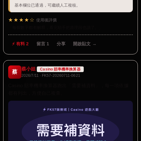
基本欄位已通過，可繼續人工複核。
★★★★☆
使用後評價
每個數字都有解釋，看完順手把原理段也讀了。
⚡ 有料 2
留言 1
分享
開啟貼文 →
蔡小姐
Casino 賠率機率換算器
蔡
2026/7/11 · FK57-20260711-0621
Casino 賠率機率換算器跑出「需要補資料」，每一項依據
都有列出，方便自己複查。