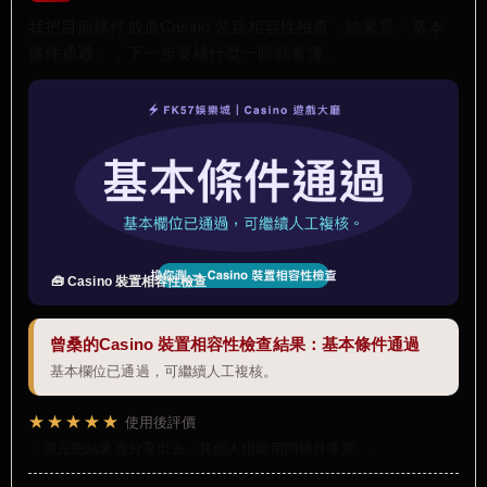
我把目前條件放進Casino 裝置相容性檢查，結果是「基本
條件通過」，下一步要補什麼一眼就看懂。
🧰 Casino 裝置相容性檢查
曾桑的Casino 裝置相容性檢查結果：基本條件通過
基本欄位已通過，可繼續人工複核。
★★★★★
使用後評價
測完把結果頁分享出去，其他人也能用同條件重測。