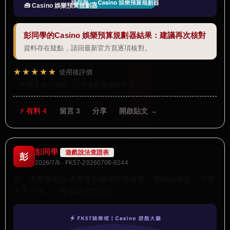
🧰 Casino 娛樂預算規劃器
彭同學的Casino 娛樂預算規劃器結果：建議再次核對
資料存在疑點，請回最新官方頁逐項核對。
★★★★★
使用後評價
免費還做到這樣，已收進書籤慢慢研究。
⚡ 有料 4
留言 3
分享
開啟貼文 →
彭同學
遊戲說法查證表
彭
2026/7/6 · FK57-20260706-6244
第一次把遊戲說法查證表做成完整檢查，我的結果是「可進
入下一步」，分享給需要的人。