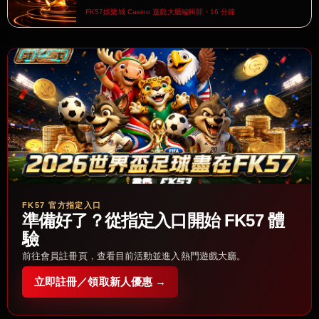
FK57娛樂城 Casino 遊戲大廳編輯部・16 分鐘
FK57 官方指定入口
準備好了？從指定入口開始 FK57 體
驗
前往會員註冊頁，查看目前活動並進入熱門遊戲大廳。
立即註冊／領取新人優惠 →