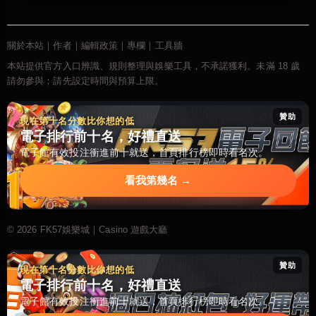
關於本站
｜
作者
｜
編輯政策
｜
專欄
｜
工具牆
本站提供官方入口辨識、規則整理與娛樂工具，不承諾獲利。未滿 18 歲
請勿參與；請先設定時間與預算上限。
贊助
現在第十名分數比你想的低
電子排行前十名，好禮直送
電子館有效投注衝進前十就送，首頁排行榜即時看名次。
看我第幾名 →
© 2026 FK57娛樂城｜Casino 遊戲大廳
贊助
現在第十名分數比你想的低
電子排行前十名，好禮直送
電子館有效投注衝進前十就送，首頁排行榜即時看名次。