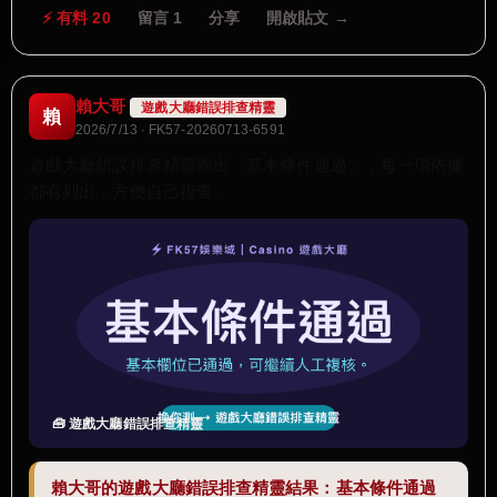
⚡ 有料 20
留言 1
分享
開啟貼文 →
賴大哥
遊戲大廳錯誤排查精靈
賴
2026/7/13 · FK57-20260713-6591
遊戲大廳錯誤排查精靈跑出「基本條件通過」，每一項依據
都有列出，方便自己複查。
🧰 遊戲大廳錯誤排查精靈
賴大哥的遊戲大廳錯誤排查精靈結果：基本條件通過