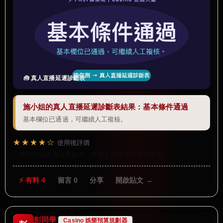
🧰 真人直播延遲診斷表
施小姐的真人直播延遲診斷表結果：基本條件通過
基本欄位已通過，可繼續人工複核。
★★★★☆
使用後評價
測完把結果頁分享出去，其他人也能用同條件重測。
⚡ 有料 4
留言 0
分享
開啟貼文 →
彭同學
Casino 娛樂預算規劃器