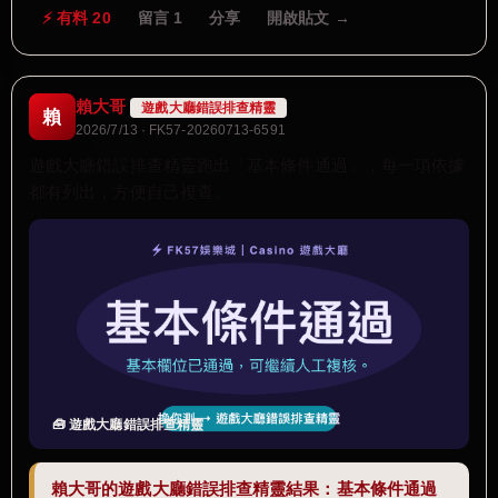
⚡ 有料 20
留言 1
分享
開啟貼文 →
賴大哥
遊戲大廳錯誤排查精靈
賴
2026/7/13 · FK57-20260713-6591
遊戲大廳錯誤排查精靈跑出「基本條件通過」，每一項依據
都有列出，方便自己複查。
🧰 遊戲大廳錯誤排查精靈
賴大哥的遊戲大廳錯誤排查精靈結果：基本條件通過