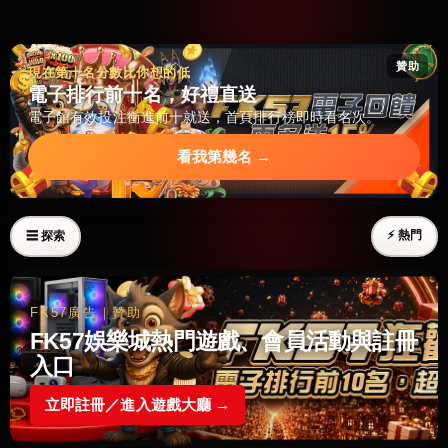
贊助
現在第十名分數比你想的低
電子排行前十名，好禮直送
電子館有效投注衝進前十就送，首頁排行榜即時看名次。
看我第幾名 →
⚡ 熱門
☰ 探索
FK57廣告｜贊助
FK57娛樂城熱門遊戲、會員活動與註冊
入口
立即註冊／進入遊戲大廳 →