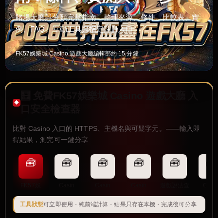
賭場大廳與分類完整指南，整理來源、條件、比較表、實
例、FAQ、互動工具與指定註冊入口。
FK57娛樂城 Casino 遊戲大廳編輯部
約 15 分鐘
🧮 免費FK57娛樂城 Casino 遊戲大廳 入
口安全檢查器
比對 Casino 入口的 HTTPS、主機名與可疑字元。——輸入即
得結果，測完可一鍵分享
🧰
🧰
🧰
🧰
🧰
🧰
FK57娛
Casin
Casin
Casin
遊戲說法查
Casi
工具狀態
可立即使用・純前端計算・結果只存在本機・完成後可分享