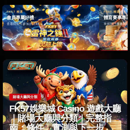
FK57 精選
FK57 精選
會員專屬好禮
體育賽事專
查看目前可參加的活動 →
掌握熱門賽事與即
賭場大廳與分類
FK57娛樂城 Casino 遊戲大廳
｜賭場大廳與分類｜完整指
南：條件、實測與下一步