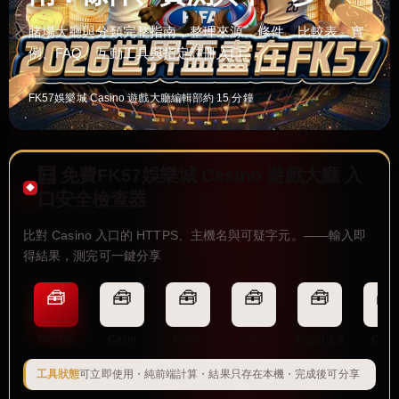
賭場大廳與分類完整指南，整理來源、條件、比較表、實
例、FAQ、互動工具與指定註冊入口。
FK57娛樂城 Casino 遊戲大廳編輯部
約 15 分鐘
🧮 免費FK57娛樂城 Casino 遊戲大廳 入
口安全檢查器
比對 Casino 入口的 HTTPS、主機名與可疑字元。——輸入即
得結果，測完可一鍵分享
🧰
🧰
🧰
🧰
🧰
🧰
FK57娛
Casin
Casin
Casin
遊戲說法查
Casi
工具狀態
可立即使用・純前端計算・結果只存在本機・完成後可分享