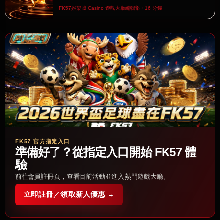
FK57娛樂城 Casino 遊戲大廳編輯部・16 分鐘
FK57 官方指定入口
準備好了？從指定入口開始 FK57 體
驗
前往會員註冊頁，查看目前活動並進入熱門遊戲大廳。
立即註冊／領取新人優惠 →