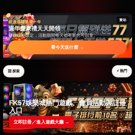
贊助
錯過這檔要等一年
週年慶豪禮天天開領
狂歡檔期限定，活動期間每天都有新的可以拿。
看今天送什麼 →
⚡ 熱門
☰ 探索
FK57廣告｜贊助
FK57娛樂城熱門遊戲、會員活動與註冊
入口
立即註冊／進入遊戲大廳 →