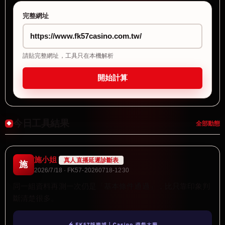
完整網址
請貼完整網址，工具只在本機解析
開始計算
今日工具結果
全部動態
施小姐
真人直播延遲診斷表
施
2026/7/18 · FK57-20260718-1230
同一組資料再測一次仍是「基本條件通過」，比只靠印象判
斷清楚很多。