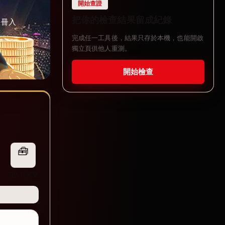
開始查證
把你的檢查結果留成紀錄
註冊入
完成任一工具後，結果只存於本機，也能開啟
獨立頁供他人重測。
開始檢查
🧰
🧰
🧰
🔁
🧰
📡
錯
真人百家樂
真人直播延
真人百家樂
Casin
Casin
真人桌流程