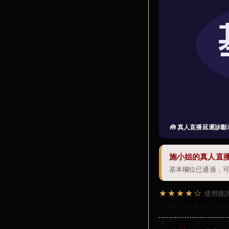
🧰 真人直播延遲診斷
施小姐的真人直
基本欄位已通過，
★★★★☆
使用後
測完把結果頁分享出