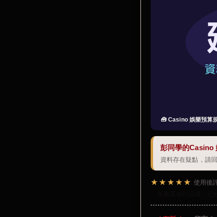
🧰 Casino 娛樂預
彭同學的Casi
資料存在疑點，請
★★★★★
使用後
免費還做到這樣，已