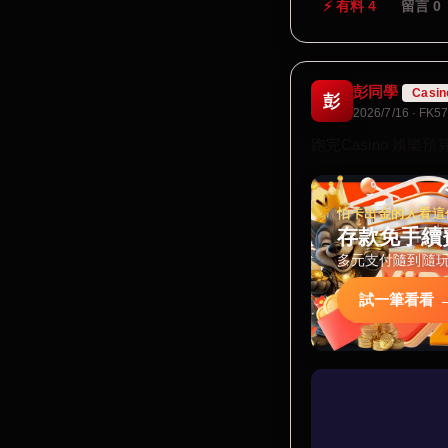
⚡ 有料 4
留言 0
彭同學
Cas
彭
2026/7/16 · FK5
跑完Casino 
怕卡出金的人看這
存款免手續
多元支付隨到隨
試一筆看看 