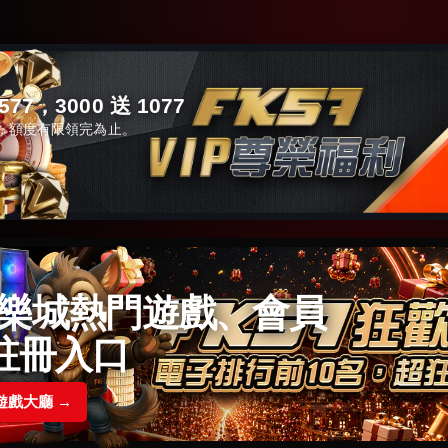
577，3000 送 1077
，額度有限領完為止。
7娛樂城熱門遊戲、會員
註冊入口
遊戲大廳 →