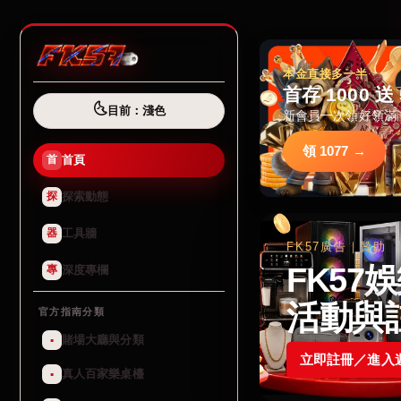
本金直接多一半
首存 1000 送 
🌜
目前：淺色
新會員一次領好領滿
領 1077 →
首
首頁
探
探索動態
器
工具牆
FK57廣告｜贊助
FK5
專
深度專欄
活動與
官方指南分類
賭場大廳與分類
▪
立即註冊／進入
真人百家樂桌檯
▪