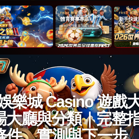
FK57 精選
FK57 精選
體育賽事專區
新手快速
掌握熱門賽事與即時內容 →
完成註冊並進
7娛樂城 Casino 遊戲
場大廳與分類｜完整
條件、實測與下一步