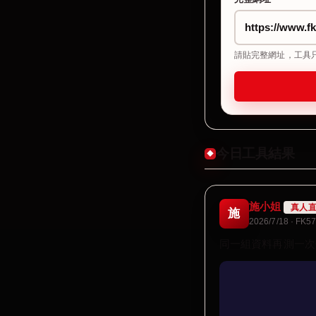
請貼完整網址，工具
今日工具結果
施小姐
真人
施
2026/7/18 · FK5
同一組資料再測一次