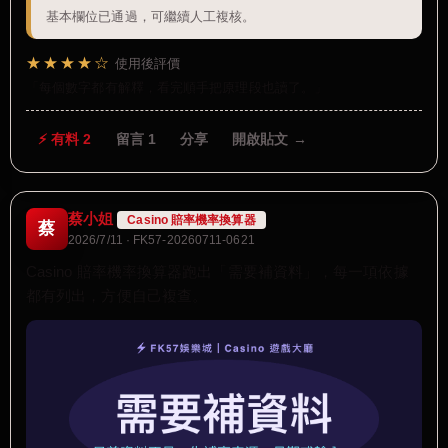
基本欄位已通過，可繼續人工複核。
★★★★☆
使用後評價
每個數字都有解釋，看完順手把原理段也讀了。
⚡ 有料 2
留言 1
分享
開啟貼文 →
蔡小姐
Casino 賠率機率換算器
蔡
2026/7/11 · FK57-20260711-0621
Casino 賠率機率換算器跑出「需要補資料」，每一項依據
都有列出，方便自己複查。