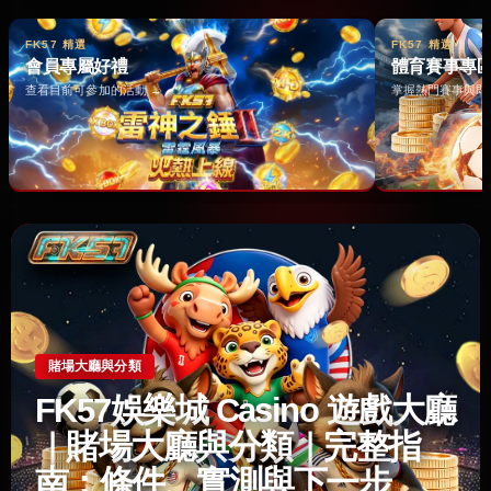
FK57 精選
FK57 精選
會員專屬好禮
體育賽事專
查看目前可參加的活動 →
掌握熱門賽事與即
賭場大廳與分類
FK57娛樂城 Casino 遊戲大廳
｜賭場大廳與分類｜完整指
南：條件、實測與下一步