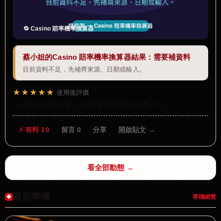
🔁 Casino 賠率機率換算器
蔡小姐的Casino 賠率機率換算器結果：需要補資料
目前資料不足，先補齊來源、日期或輸入。
★★★★★
使用後評價
結果頁做得很清楚，一眼看懂目前條件落在哪一型。
⚡ 有料 19
留言 0
分享
開啟貼文 →
看全部動態 →
最新專欄
專欄總覽