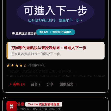
🧰 遊戲說法查證表
彭同學的遊戲說法查證表結果：可進入下一步
已有足夠資訊執行一個最小下一步。
★★★★☆
使用後評價
把我原本忽略的條件直接點出來，值得一測。
⚡ 有料 24
留言 2
分享
開啟貼文 →
曾桑
Casino 裝置相容性檢查
曾
2026/7/6 · FK57-20260706-6391