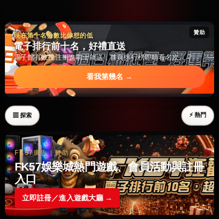
贊助
現在第十名分數比你想的低
電子排行前十名，好禮直送
電子館有效投注衝進前十就送，首頁排行榜即時看名次。
看我第幾名 →
⚡ 熱門
☰ 探索
FK57廣告｜贊助
FK57娛樂城熱門遊戲、會員活動與註冊
入口
立即註冊／進入遊戲大廳 →