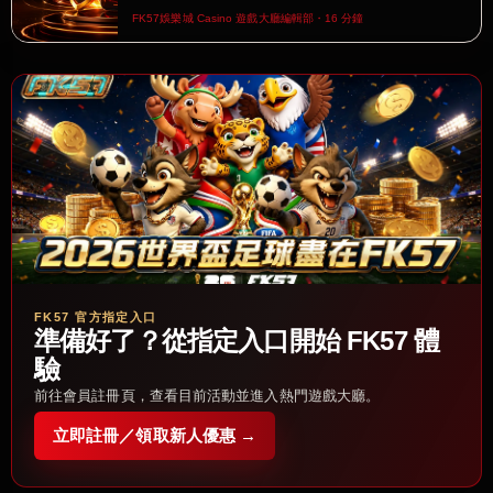
FK57娛樂城 Casino 遊戲大廳編輯部・16 分鐘
FK57 官方指定入口
準備好了？從指定入口開始 FK57 體
驗
前往會員註冊頁，查看目前活動並進入熱門遊戲大廳。
立即註冊／領取新人優惠 →