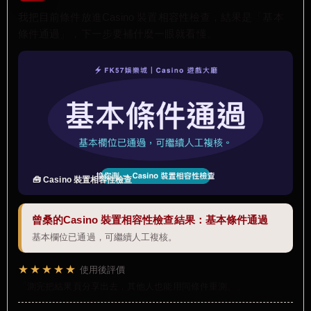
我把目前條件放進Casino 裝置相容性檢查，結果是「基本
條件通過」，下一步要補什麼一眼就看懂。
🧰 Casino 裝置相容性檢查
曾桑的Casino 裝置相容性檢查結果：基本條件通過
基本欄位已通過，可繼續人工複核。
★★★★★
使用後評價
測完把結果頁分享出去，其他人也能用同條件重測。