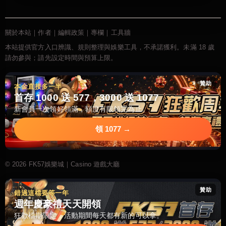
關於本站
｜
作者
｜
編輯政策
｜
專欄
｜
工具牆
本站提供官方入口辨識、規則整理與娛樂工具，不承諾獲利。未滿 18 歲
請勿參與；請先設定時間與預算上限。
贊助
本金直接多一半
首存 1000 送 577，3000 送 1077
新會員一次領好領滿，額度有限領完為止。
領 1077 →
© 2026 FK57娛樂城｜Casino 遊戲大廳
贊助
錯過這檔要等一年
週年慶豪禮天天開領
狂歡檔期限定，活動期間每天都有新的可以拿。