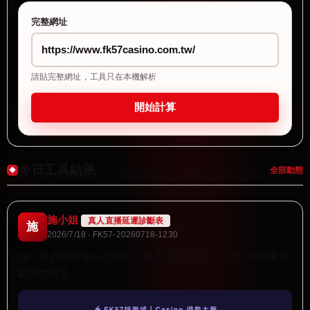
完整網址
請貼完整網址，工具只在本機解析
開始計算
今日工具結果
全部動態
施小姐
真人直播延遲診斷表
施
2026/7/18 · FK57-20260718-1230
同一組資料再測一次仍是「基本條件通過」，比只靠印象判
斷清楚很多。