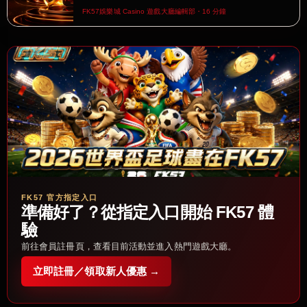
FK57娛樂城 Casino 遊戲大廳編輯部・16 分鐘
FK57 官方指定入口
準備好了？從指定入口開始 FK57 體
驗
前往會員註冊頁，查看目前活動並進入熱門遊戲大廳。
立即註冊／領取新人優惠 →