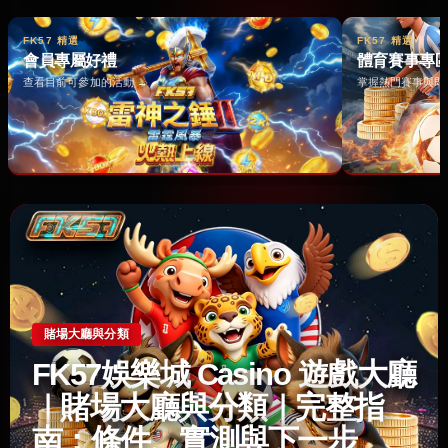
FK57 精選
FK57 精選
會員專屬好禮
體育賽事專
查看目前可參加的活動 →
掌握熱門賽事與即
賭場大廳與分類
FK57娛樂城 Casino 遊戲大廳
｜賭場大廳與分類｜完整指
南：條件、實測與下一步