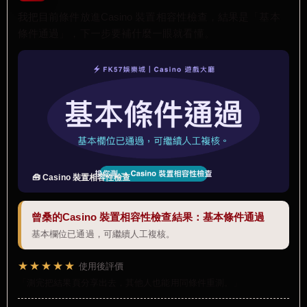
我把目前條件放進Casino 裝置相容性檢查，結果是「基本
條件通過」，下一步要補什麼一眼就看懂。
🧰 Casino 裝置相容性檢查
曾桑的Casino 裝置相容性檢查結果：基本條件通過
基本欄位已通過，可繼續人工複核。
★★★★★
使用後評價
測完把結果頁分享出去，其他人也能用同條件重測。