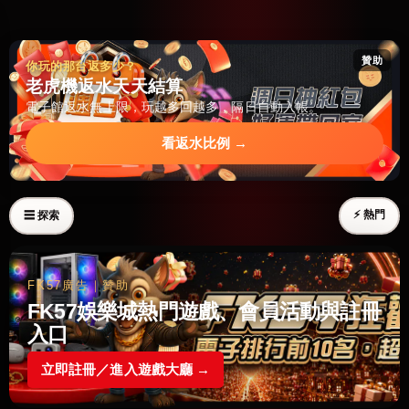
贊助
你玩的那台返多少？
老虎機返水天天結算
電子館返水無上限，玩越多回越多，隔日自動入帳。
看返水比例 →
⚡ 熱門
☰ 探索
FK57廣告｜贊助
FK57娛樂城熱門遊戲、會員活動與註冊
入口
立即註冊／進入遊戲大廳 →