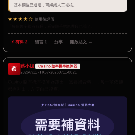
基本欄位已通過，可繼續人工複核。
★★★★☆
使用後評價
每個數字都有解釋，看完順手把原理段也讀了。
⚡ 有料 2
留言 1
分享
開啟貼文 →
蔡小姐
Casino 賠率機率換算器
蔡
2026/7/11 · FK57-20260711-0621
Casino 賠率機率換算器跑出「需要補資料」，每一項依據
都有列出，方便自己複查。