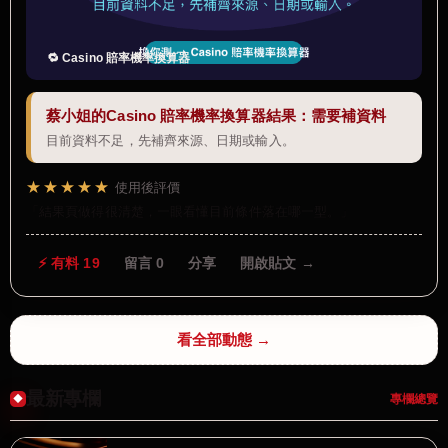
🔁 Casino 賠率機率換算器
蔡小姐的Casino 賠率機率換算器結果：需要補資料
目前資料不足，先補齊來源、日期或輸入。
★★★★★
使用後評價
結果頁做得很清楚，一眼看懂目前條件落在哪一型。
⚡ 有料 19
留言 0
分享
開啟貼文 →
看全部動態 →
最新專欄
專欄總覽