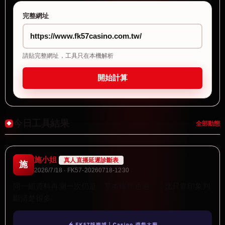
完整網址
請貼完整網址，工具只在本機解析
開始計算
今日工具結果
全部動態
施小姐
真人直播延遲診斷表
施
2026/7/18 · FK57-20260718-1230
同一組資料再測一次仍是「基本條件通過」，比只靠印象判
斷清楚很多。