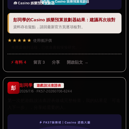
🧰 Casino 娛樂預算規劃器
彭同學的Casino 娛樂預算規劃器結果：建議再次核對
資料存在疑點，請回最新官方頁逐項核對。
★★★★★
使用後評價
免費還做到這樣，已收進書籤慢慢研究。
⚡ 有料 4
留言 3
分享
開啟貼文 →
彭同學
遊戲說法查證表
彭
2026/7/6 · FK57-20260706-6244
第一次把遊戲說法查證表做成完整檢查，我的結果是「可進
入下一步」，分享給需要的人。