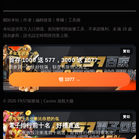
關於本站
｜
作者
｜
編輯政策
｜
專欄
｜
工具牆
本站提供官方入口辨識、規則整理與娛樂工具，不承諾獲利。未滿 18 歲
請勿參與；請先設定時間與預算上限。
贊助
本金直接多一半
首存 1000 送 577，3000 送 1077
新會員一次領好領滿，額度有限領完為止。
領 1077 →
© 2026 FK57娛樂城｜Casino 遊戲大廳
贊助
現在第十名分數比你想的低
電子排行前十名，好禮直送
電子館有效投注衝進前十就送，首頁排行榜即時看名次。