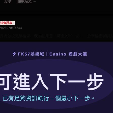
分享
開啟貼文 →
說法查證表
-20260706-6244
證表做成完整檢查，我的結果是「可進入下一步」，分享給需要的