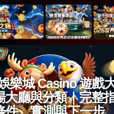
FK57 精選
FK57 精選
體育賽事專區
新手快速
掌握熱門賽事與即時內容 →
完成註冊並進
7娛樂城 Casino 遊戲
場大廳與分類｜完整
條件、實測與下一步