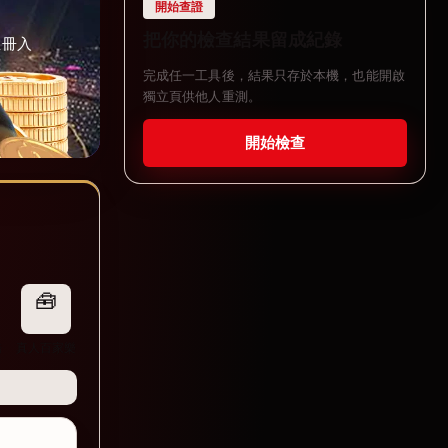
開始查證
把你的檢查結果留成紀錄
註冊入
完成任一工具後，結果只存於本機，也能開啟
獨立頁供他人重測。
開始檢查
🧰
🧰
🧰
🔁
🧰
📡
錯
真人百家樂
真人直播延
真人百家樂
Casin
Casin
真人桌流程