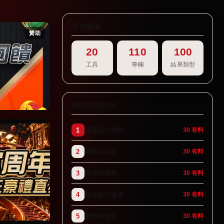
平台數據
贊助
20
110
100
工具
專欄
結果類型
熱門結果排行
1
建議再次核對
30 有料
2
需要補資料
30 有料
3
需要補資料
30 有料
4
基本條件通過
30 有料
5
需要補資料
30 有料