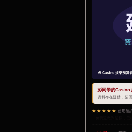
🧰 Casino 娛樂預
彭同學的Casi
資料存在疑點，請
★★★★★
使用後
免費還做到這樣，已