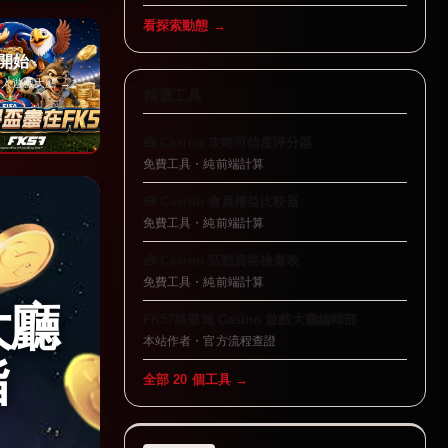
看探索動態 →
開始
入遊戲大廳 →
精選工具
🧰 Casino 攻略可信度評分器
免費工具・純前端計算
🧰 Casino 會員權益比較器
免費工具・純前端計算
🧰 Casino 活動資格檢查表
免費工具・純前端計算
大廳
FK57娛樂城 Casino 遊戲大廳編輯部
本站作者・官方流程查證
指
全部 20 個工具 →