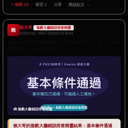
⚡ 有料 20
留言 1
分享
開啟貼文 →
賴大哥
遊戲大廳錯誤排查精靈
賴
2026/7/13 · FK57-20260713-6591
遊戲大廳錯誤排查精靈跑出「基本條件通過」，每一項依據
都有列出，方便自己複查。
🧰 遊戲大廳錯誤排查精靈
賴大哥的遊戲大廳錯誤排查精靈結果：基本條件通過