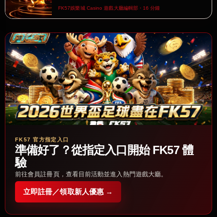
FK57娛樂城 Casino 遊戲大廳編輯部・16 分鐘
FK57 官方指定入口
準備好了？從指定入口開始 FK57 體
驗
前往會員註冊頁，查看目前活動並進入熱門遊戲大廳。
立即註冊／領取新人優惠 →