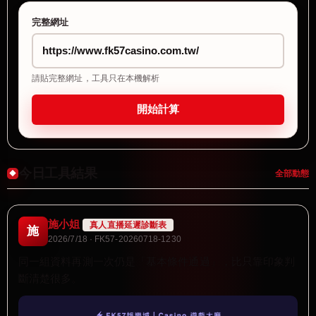
完整網址
請貼完整網址，工具只在本機解析
開始計算
今日工具結果
全部動態
施小姐
真人直播延遲診斷表
施
2026/7/18 · FK57-20260718-1230
同一組資料再測一次仍是「基本條件通過」，比只靠印象判
斷清楚很多。