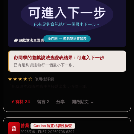
🧰 遊戲說法查證表
彭同學的遊戲說法查證表結果：可進入下一步
已有足夠資訊執行一個最小下一步。
★★★★☆
使用後評價
把我原本忽略的條件直接點出來，值得一測。
⚡ 有料 24
留言 2
分享
開啟貼文 →
曾桑
Casino 裝置相容性檢查
曾
2026/7/6 · FK57-20260706-6391