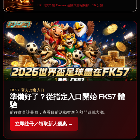
FK57娛樂城 Casino 遊戲大廳編輯部・16 分鐘
FK57 官方指定入口
準備好了？從指定入口開始 FK57 體
驗
前往會員註冊頁，查看目前活動並進入熱門遊戲大廳。
立即註冊／領取新人優惠 →