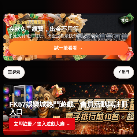
贊助
怕卡出金的人看這個
存款免手續費，出金不用等
多元支付隨到隨玩，出金流程最快分鐘級完成。
試一筆看看 →
⚡ 熱門
☰ 探索
FK57廣告｜贊助
FK57娛樂城熱門遊戲、會員活動與註冊
入口
立即註冊／進入遊戲大廳 →