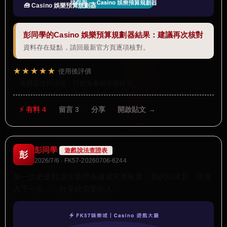
🧰 Casino 娛樂預算規劃器
彭同學的Casino 娛樂預算規劃器結果：建議再次核對
資料存在疑點，請回最新官方頁逐項核對。
★★★★★
使用後評價
免費還做到這樣，已收進書籤慢慢研究。
⚡ 有料 4
留言 3
分享
開啟貼文 →
彭同學
遊戲說法查證表
彭
2026/7/6 · FK57-20260706-6244
第一次把遊戲說法查證表做成完整檢查，我的結果是「可進
入下一步」，分享給需要的人。