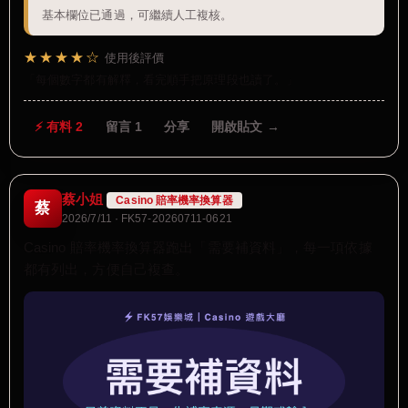
基本欄位已通過，可繼續人工複核。
★★★★☆
使用後評價
每個數字都有解釋，看完順手把原理段也讀了。
⚡ 有料 2
留言 1
分享
開啟貼文 →
蔡小姐
Casino 賠率機率換算器
蔡
2026/7/11 · FK57-20260711-0621
Casino 賠率機率換算器跑出「需要補資料」，每一項依據
都有列出，方便自己複查。