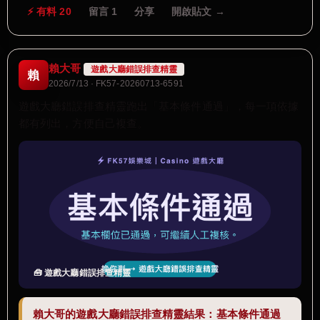
⚡ 有料 20
留言 1
分享
開啟貼文 →
賴大哥
遊戲大廳錯誤排查精靈
賴
2026/7/13 · FK57-20260713-6591
遊戲大廳錯誤排查精靈跑出「基本條件通過」，每一項依據
都有列出，方便自己複查。
🧰 遊戲大廳錯誤排查精靈
賴大哥的遊戲大廳錯誤排查精靈結果：基本條件通過