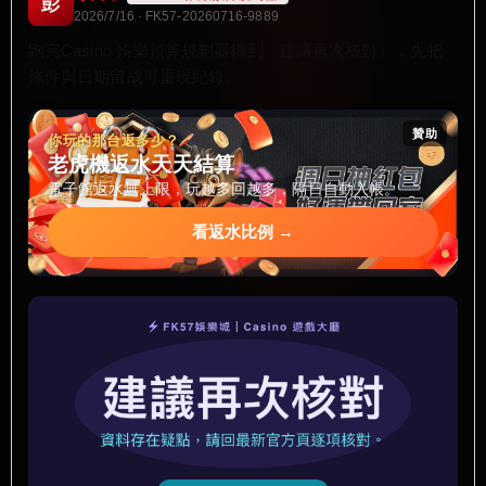
彭
2026/7/16 · FK57-20260716-9889
跑完Casino 娛樂預算規劃器得到「建議再次核對」，先把
條件與日期留成可重現紀錄。
贊助
你玩的那台返多少？
老虎機返水天天結算
電子館返水無上限，玩越多回越多，隔日自動入帳。
看返水比例 →