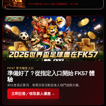
FK57娛樂城 Casino 遊戲大廳編輯部・16 分鐘
FK57 官方指定入口
準備好了？從指定入口開始 FK57 體
驗
前往會員註冊頁，查看目前活動並進入熱門遊戲大廳。
立即註冊／領取新人優惠 →