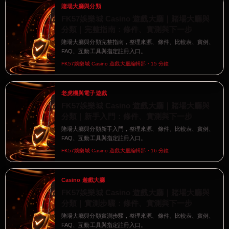
賭場大廳與分類
FK57娛樂城 Casino 遊戲大廳｜賭場大廳與
分類｜完整指南：條件、實測與下一步
賭場大廳與分類完整指南，整理來源、條件、比較表、實例、
FAQ、互動工具與指定註冊入口。
FK57娛樂城 Casino 遊戲大廳編輯部・15 分鐘
老虎機與電子遊戲
FK57娛樂城 Casino 遊戲大廳｜賭場大廳與
分類｜新手入門：條件、實測與下一步
賭場大廳與分類新手入門，整理來源、條件、比較表、實例、
FAQ、互動工具與指定註冊入口。
FK57娛樂城 Casino 遊戲大廳編輯部・16 分鐘
Casino 遊戲大廳
FK57娛樂城 Casino 遊戲大廳｜賭場大廳與
分類｜實測步驟：條件、實測與下一步
賭場大廳與分類實測步驟，整理來源、條件、比較表、實例、
FAQ、互動工具與指定註冊入口。