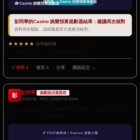
🧰 Casino 娛樂預算規劃器
彭同學的Casino 娛樂預算規劃器結果：建議再次核對
資料存在疑點，請回最新官方頁逐項核對。
★★★★★
使用後評價
免費還做到這樣，已收進書籤慢慢研究。
⚡ 有料 4
留言 3
分享
開啟貼文 →
彭同學
遊戲說法查證表
彭
2026/7/6 · FK57-20260706-6244
第一次把遊戲說法查證表做成完整檢查，我的結果是「可進
入下一步」，分享給需要的人。