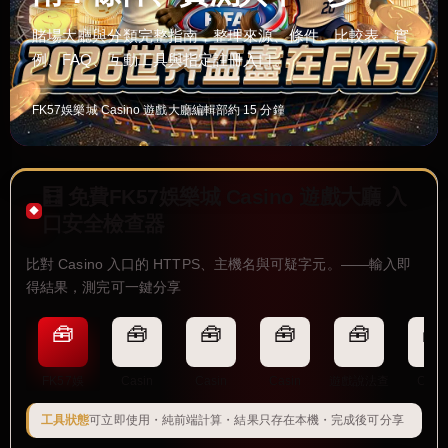
賭場大廳與分類完整指南，整理來源、條件、比較表、實
例、FAQ、互動工具與指定註冊入口。
FK57娛樂城 Casino 遊戲大廳編輯部
約 15 分鐘
🧮 免費FK57娛樂城 Casino 遊戲大廳 入
口安全檢查器
比對 Casino 入口的 HTTPS、主機名與可疑字元。——輸入即
得結果，測完可一鍵分享
🧰
🧰
🧰
🧰
🧰
🧰
FK57娛
Casin
Casin
Casin
遊戲說法查
Casi
工具狀態
可立即使用・純前端計算・結果只存在本機・完成後可分享