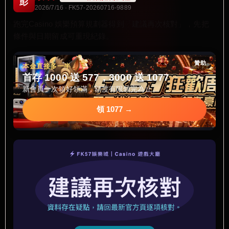
彭
2026/7/16 · FK57-20260716-9889
跑完Casino 娛樂預算規劃器得到「建議再次核對」，先把
條件與日期留成可重現紀錄。
贊助
本金直接多一半
首存 1000 送 577，3000 送 1077
新會員一次領好領滿，額度有限領完為止。
領 1077 →