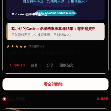
🔁 Casino 賠率機率換算器
蔡小姐的Casino 賠率機率換算器結果：需要補資料
目前資料不足，先補齊來源、日期或輸入。
★★★★★
使用後評價
結果頁做得很清楚，一眼看懂目前條件落在哪一型。
⚡ 有料 19
留言 0
分享
開啟貼文 →
看全部動態 →
最新專欄
專欄總覽