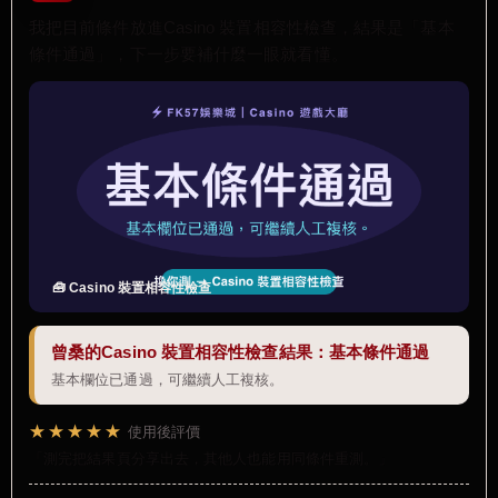
我把目前條件放進Casino 裝置相容性檢查，結果是「基本
條件通過」，下一步要補什麼一眼就看懂。
🧰 Casino 裝置相容性檢查
曾桑的Casino 裝置相容性檢查結果：基本條件通過
基本欄位已通過，可繼續人工複核。
★★★★★
使用後評價
測完把結果頁分享出去，其他人也能用同條件重測。