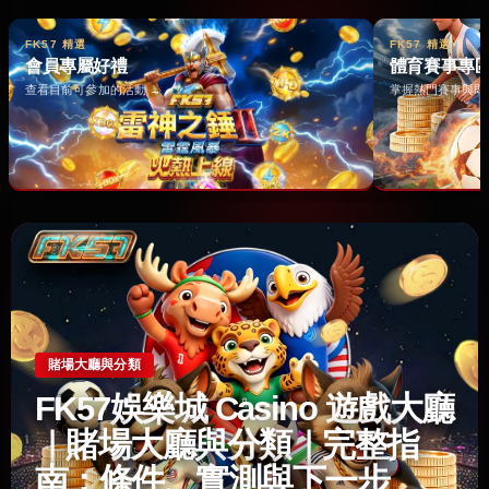
FK57 精選
FK57 精選
會員專屬好禮
體育賽事專
查看目前可參加的活動 →
掌握熱門賽事與即
賭場大廳與分類
FK57娛樂城 Casino 遊戲大廳
｜賭場大廳與分類｜完整指
南：條件、實測與下一步