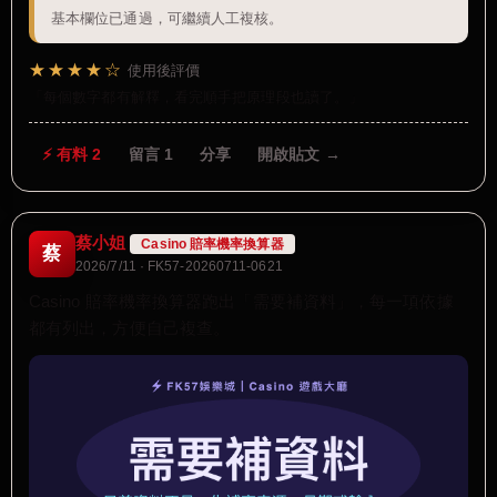
基本欄位已通過，可繼續人工複核。
★★★★☆
使用後評價
每個數字都有解釋，看完順手把原理段也讀了。
⚡ 有料 2
留言 1
分享
開啟貼文 →
蔡小姐
Casino 賠率機率換算器
蔡
2026/7/11 · FK57-20260711-0621
Casino 賠率機率換算器跑出「需要補資料」，每一項依據
都有列出，方便自己複查。