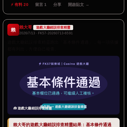
⚡ 有料 20
留言 1
分享
開啟貼文 →
賴大哥
遊戲大廳錯誤排查精靈
賴
2026/7/13 · FK57-20260713-6591
遊戲大廳錯誤排查精靈跑出「基本條件通過」，每一項依據
都有列出，方便自己複查。
🧰 遊戲大廳錯誤排查精靈
賴大哥的遊戲大廳錯誤排查精靈結果：基本條件通過