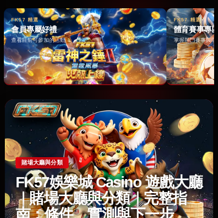
FK57 精選
FK57 精選
會員專屬好禮
體育賽事專
查看目前可參加的活動 →
掌握熱門賽事與即
賭場大廳與分類
FK57娛樂城 Casino 遊戲大廳
｜賭場大廳與分類｜完整指
南：條件、實測與下一步