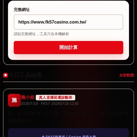
完整網址
請貼完整網址，工具只在本機解析
開始計算
今日工具結果
全部動態
施小姐
真人直播延遲診斷表
施
2026/7/18 · FK57-20260718-1230
同一組資料再測一次仍是「基本條件通過」，比只靠印象判
斷清楚很多。