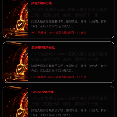
賭場大廳與分類
FK57娛樂城 Casino 遊戲大廳｜賭場大廳與
分類｜完整指南：條件、實測與下一步
賭場大廳與分類完整指南，整理來源、條件、比較表、實例、
FAQ、互動工具與指定註冊入口。
FK57娛樂城 Casino 遊戲大廳編輯部・15 分鐘
老虎機與電子遊戲
FK57娛樂城 Casino 遊戲大廳｜賭場大廳與
分類｜新手入門：條件、實測與下一步
賭場大廳與分類新手入門，整理來源、條件、比較表、實例、
FAQ、互動工具與指定註冊入口。
FK57娛樂城 Casino 遊戲大廳編輯部・16 分鐘
Casino 遊戲大廳
FK57娛樂城 Casino 遊戲大廳｜賭場大廳與
分類｜實測步驟：條件、實測與下一步
賭場大廳與分類實測步驟，整理來源、條件、比較表、實例、
FAQ、互動工具與指定註冊入口。