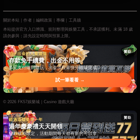
關於本站
｜
作者
｜
編輯政策
｜
專欄
｜
工具牆
本站提供官方入口辨識、規則整理與娛樂工具，不承諾獲利。未滿 18 歲
請勿參與；請先設定時間與預算上限。
贊助
怕卡出金的人看這個
存款免手續費，出金不用等
多元支付隨到隨玩，出金流程最快分鐘級完成。
試一筆看看 →
© 2026 FK57娛樂城｜Casino 遊戲大廳
贊助
錯過這檔要等一年
週年慶豪禮天天開領
狂歡檔期限定，活動期間每天都有新的可以拿。