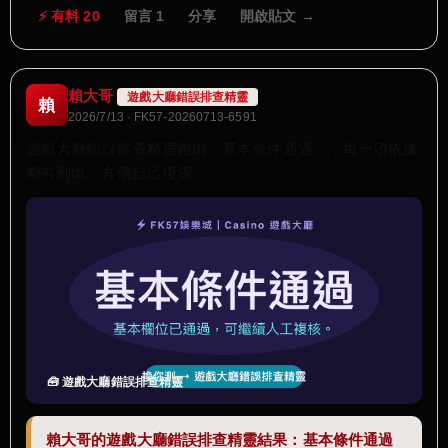
⚡ 有料 20
留言 1
分享
開啟貼文 →
賴大哥
遊戲大廳錯誤排查精靈
賴
2026/7/13 · FK57-20260713-6591
遊戲大廳錯誤排查精靈跑出「基本條件通過」，每一項依據
都有列出，方便自己複查。
🧰 遊戲大廳錯誤排查精靈
賴大哥的遊戲大廳錯誤排查精靈結果：基本條件通過