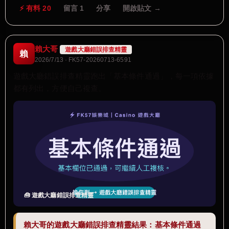
⚡ 有料 20
留言 1
分享
開啟貼文 →
賴大哥
遊戲大廳錯誤排查精靈
賴
2026/7/13 · FK57-20260713-6591
遊戲大廳錯誤排查精靈跑出「基本條件通過」，每一項依據
都有列出，方便自己複查。
🧰 遊戲大廳錯誤排查精靈
賴大哥的遊戲大廳錯誤排查精靈結果：基本條件通過