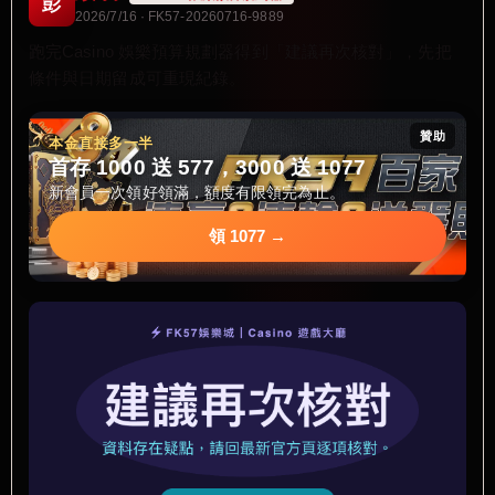
彭
2026/7/16 · FK57-20260716-9889
跑完Casino 娛樂預算規劃器得到「建議再次核對」，先把
條件與日期留成可重現紀錄。
贊助
本金直接多一半
首存 1000 送 577，3000 送 1077
新會員一次領好領滿，額度有限領完為止。
領 1077 →