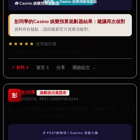
🧰 Casino 娛樂預算規劃器
彭同學的Casino 娛樂預算規劃器結果：建議再次核對
資料存在疑點，請回最新官方頁逐項核對。
★★★★★
使用後評價
免費還做到這樣，已收進書籤慢慢研究。
⚡ 有料 4
留言 3
分享
開啟貼文 →
彭同學
遊戲說法查證表
彭
2026/7/6 · FK57-20260706-6244
第一次把遊戲說法查證表做成完整檢查，我的結果是「可進
入下一步」，分享給需要的人。