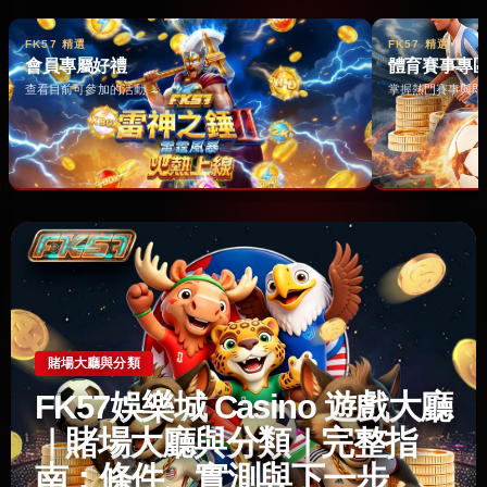
FK57 精選
FK57 精選
會員專屬好禮
體育賽事專
查看目前可參加的活動 →
掌握熱門賽事與即
賭場大廳與分類
FK57娛樂城 Casino 遊戲大廳
｜賭場大廳與分類｜完整指
南：條件、實測與下一步