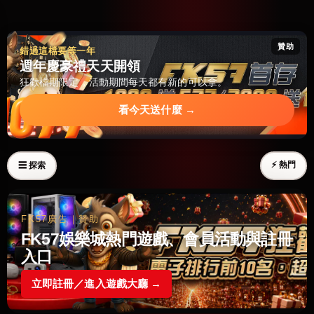
贊助
錯過這檔要等一年
週年慶豪禮天天開領
狂歡檔期限定，活動期間每天都有新的可以拿。
看今天送什麼 →
⚡ 熱門
☰ 探索
FK57廣告｜贊助
FK57娛樂城熱門遊戲、會員活動與註冊
入口
立即註冊／進入遊戲大廳 →