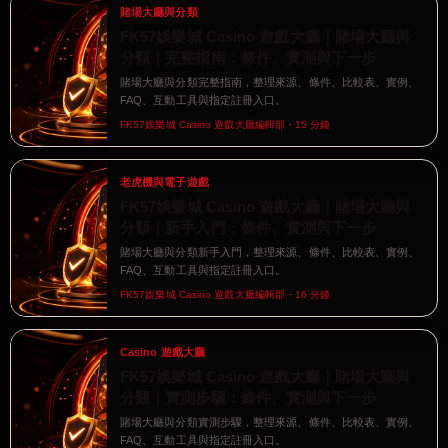
賭場大廳與分類
FK57娛樂城 Casino 遊戲大廳｜賭場大廳與
分類｜完整指南：條件、實測與下一步
賭場大廳與分類完整指南，整理來源、條件、比較表、實例、
FAQ、互動工具與指定註冊入口。
FK57娛樂城 Casino 遊戲大廳編輯部・15 分鐘
老虎機與電子遊戲
FK57娛樂城 Casino 遊戲大廳｜賭場大廳與
分類｜新手入門：條件、實測與下一步
賭場大廳與分類新手入門，整理來源、條件、比較表、實例、
FAQ、互動工具與指定註冊入口。
FK57娛樂城 Casino 遊戲大廳編輯部・16 分鐘
Casino 遊戲大廳
FK57娛樂城 Casino 遊戲大廳｜賭場大廳與
分類｜實測步驟：條件、實測與下一步
賭場大廳與分類實測步驟，整理來源、條件、比較表、實例、
FAQ、互動工具與指定註冊入口。