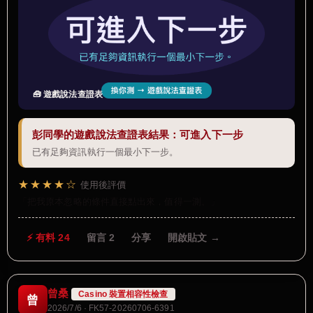
🧰 遊戲說法查證表
彭同學的遊戲說法查證表結果：可進入下一步
已有足夠資訊執行一個最小下一步。
★★★★☆
使用後評價
把我原本忽略的條件直接點出來，值得一測。
⚡ 有料 24
留言 2
分享
開啟貼文 →
曾桑
Casino 裝置相容性檢查
曾
2026/7/6 · FK57-20260706-6391