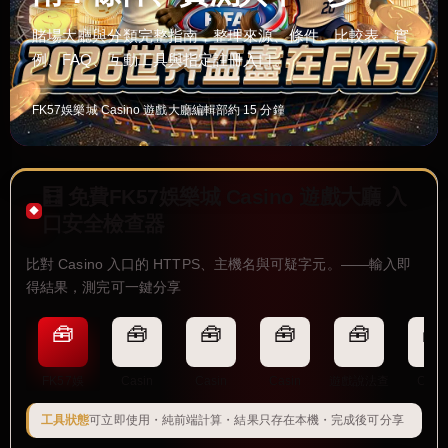
賭場大廳與分類完整指南，整理來源、條件、比較表、實
例、FAQ、互動工具與指定註冊入口。
FK57娛樂城 Casino 遊戲大廳編輯部
約 15 分鐘
🧮 免費FK57娛樂城 Casino 遊戲大廳 入
口安全檢查器
比對 Casino 入口的 HTTPS、主機名與可疑字元。——輸入即
得結果，測完可一鍵分享
🧰
🧰
🧰
🧰
🧰
🧰
FK57娛
Casin
Casin
Casin
遊戲說法查
Casi
工具狀態
可立即使用・純前端計算・結果只存在本機・完成後可分享