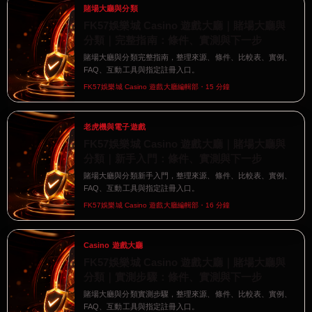
賭場大廳與分類
FK57娛樂城 Casino 遊戲大廳｜賭場大廳與
分類｜完整指南：條件、實測與下一步
賭場大廳與分類完整指南，整理來源、條件、比較表、實例、
FAQ、互動工具與指定註冊入口。
FK57娛樂城 Casino 遊戲大廳編輯部・15 分鐘
老虎機與電子遊戲
FK57娛樂城 Casino 遊戲大廳｜賭場大廳與
分類｜新手入門：條件、實測與下一步
賭場大廳與分類新手入門，整理來源、條件、比較表、實例、
FAQ、互動工具與指定註冊入口。
FK57娛樂城 Casino 遊戲大廳編輯部・16 分鐘
Casino 遊戲大廳
FK57娛樂城 Casino 遊戲大廳｜賭場大廳與
分類｜實測步驟：條件、實測與下一步
賭場大廳與分類實測步驟，整理來源、條件、比較表、實例、
FAQ、互動工具與指定註冊入口。