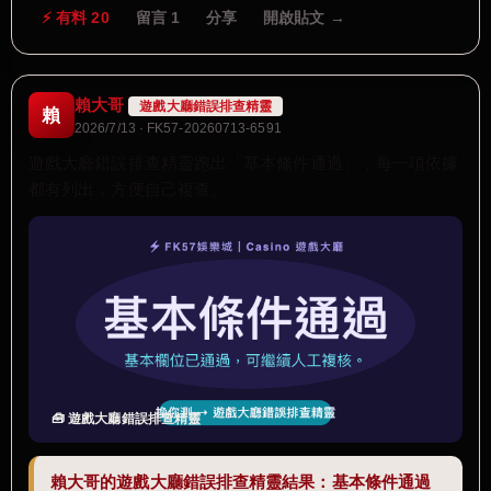
⚡ 有料 20
留言 1
分享
開啟貼文 →
賴大哥
遊戲大廳錯誤排查精靈
賴
2026/7/13 · FK57-20260713-6591
遊戲大廳錯誤排查精靈跑出「基本條件通過」，每一項依據
都有列出，方便自己複查。
🧰 遊戲大廳錯誤排查精靈
賴大哥的遊戲大廳錯誤排查精靈結果：基本條件通過