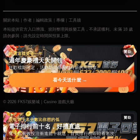
關於本站
｜
作者
｜
編輯政策
｜
專欄
｜
工具牆
本站提供官方入口辨識、規則整理與娛樂工具，不承諾獲利。未滿 18 歲
請勿參與；請先設定時間與預算上限。
贊助
錯過這檔要等一年
週年慶豪禮天天開領
狂歡檔期限定，活動期間每天都有新的可以拿。
看今天送什麼 →
© 2026 FK57娛樂城｜Casino 遊戲大廳
贊助
現在第十名分數比你想的低
電子排行前十名，好禮直送
電子館有效投注衝進前十就送，首頁排行榜即時看名次。