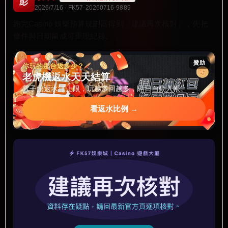
彭
2026/7/16 · FK57-20260716-9889
跑完Casino 娛樂預算規劃器得到「建議再次核對」，先把
條件與日期留成可重現紀錄。
贊助
你玩的那台返多少？
老虎機返水天天結算
電子館返水無上限，玩越多回越多，隔日自動入帳。
看返水比例 →