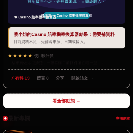
🔁 Casino 賠率機率換算器
蔡小姐的Casino 賠率機率換算器結果：需要補資料
目前資料不足，先補齊來源、日期或輸入。
★★★★★
使用後評價
結果頁做得很清楚，一眼看懂目前條件落在哪一型。
⚡ 有料 19
留言 0
分享
開啟貼文 →
看全部動態 →
最新專欄
專欄總覽