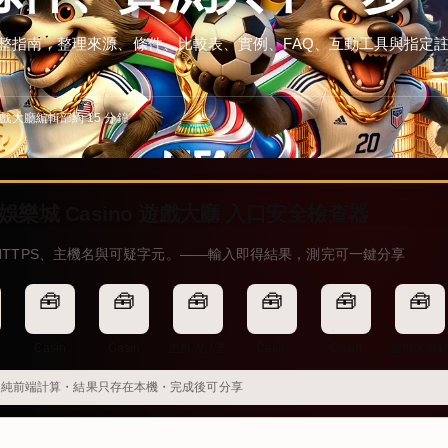
整指南，整理來源、條件、比較表、實例、FAQ、互動工具與指定
o 遊戲大廳編輯部
約 15 分鐘
57娛樂城 Casino 遊戲大廳 入口安全檢查器
口的 HTTPS、主機名與可疑字元。——輸入即得結果，測完可一鍵分享
🧰
🧰
🧰
🧰
🧰
🧰
Casin
Casin
遊戲說法查
Casin
Casin
遊戲大廳
・純前端計算・結果只存在本機・完成後可分享