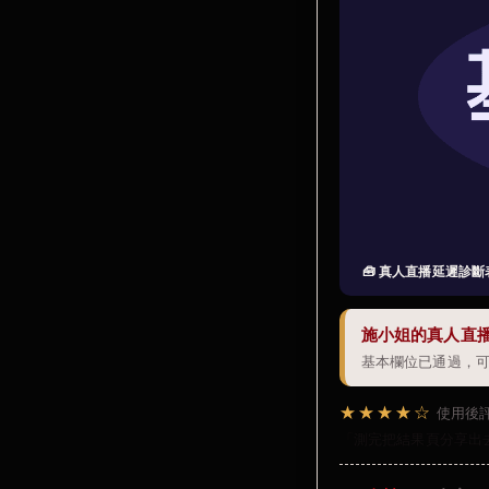
🧰 真人直播延遲診斷
施小姐的真人直
基本欄位已通過，
★★★★☆
使用後
測完把結果頁分享出