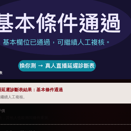
表
播延遲診斷表結果：基本條件通過
可繼續人工複核。
評價
去，其他人也能用同條件重測。