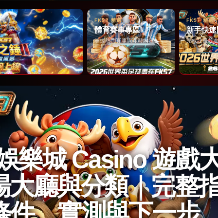
FK57 精選
FK57 精選
體育賽事專區
新手快速
掌握熱門賽事與即時內容 →
完成註冊並進
7娛樂城 Casino 遊戲
場大廳與分類｜完整
條件、實測與下一步