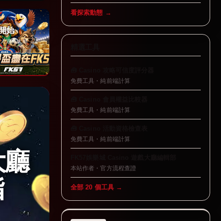
看探索動態 →
開始
入遊戲大廳 →
精選工具
🧰 Casino 攻略可信度評分器
免費工具・純前端計算
🧰 Casino 會員權益比較器
免費工具・純前端計算
🧰 Casino 活動資格檢查表
免費工具・純前端計算
大廳
FK57娛樂城 Casino 遊戲大廳編輯部
本站作者・官方流程查證
指
全部 20 個工具 →