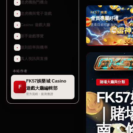
老虎機熱門機台
▪
FK57 精選
老虎機與電子遊戲
▪
會員專屬好禮
Casino 遊戲大廳
▪
查看目前可參加的活動 →
新手遊戲導覽
▪
規則賠率與機率
▪
真人視訊與直播
▪
本站作者
FK57娛樂城 Casino
賭場大廳與分類
F
遊戲大廳編輯部
FK5
官方流程・規則查證
｜賭
南：