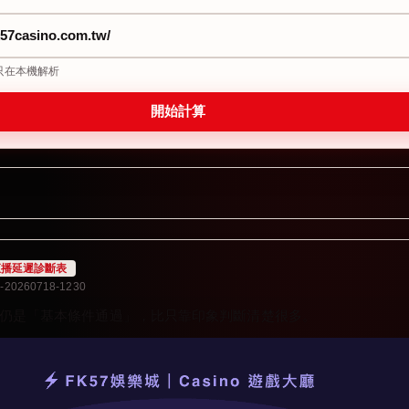
只在本機解析
開始計算
直播延遲診斷表
7-20260718-1230
仍是「基本條件通過」，比只靠印象判斷清楚很多。