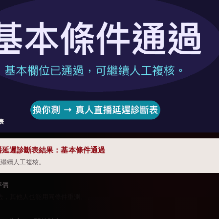
表
播延遲診斷表結果：基本條件通過
可繼續人工複核。
評價
去，其他人也能用同條件重測。