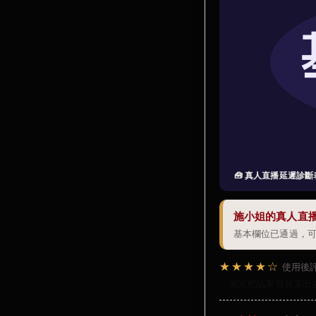
🧰 真人直播延遲診斷
施小姐的真人直
基本欄位已通過，
★★★★☆
使用後
測完把結果頁分享出