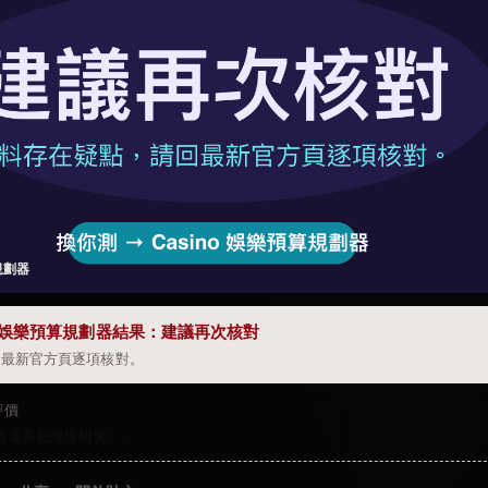
算規劃器
no 娛樂預算規劃器結果：建議再次核對
回最新官方頁逐項核對。
評價
收進書籤慢慢研究。