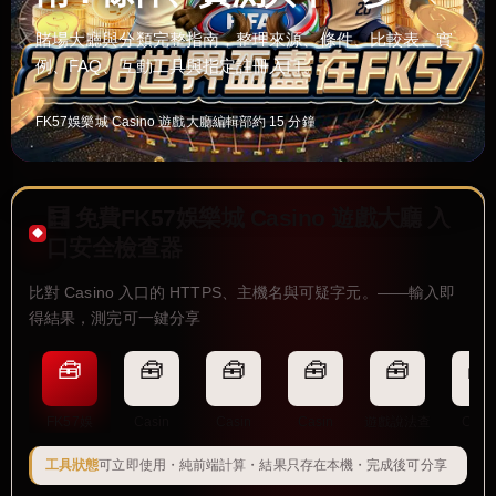
賭場大廳與分類完整指南，整理來源、條件、比較表、實
例、FAQ、互動工具與指定註冊入口。
FK57娛樂城 Casino 遊戲大廳編輯部
約 15 分鐘
🧮 免費FK57娛樂城 Casino 遊戲大廳 入
口安全檢查器
比對 Casino 入口的 HTTPS、主機名與可疑字元。——輸入即
得結果，測完可一鍵分享
🧰
🧰
🧰
🧰
🧰
🧰
FK57娛
Casin
Casin
Casin
遊戲說法查
Casi
工具狀態
可立即使用・純前端計算・結果只存在本機・完成後可分享