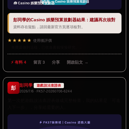
🧰 Casino 娛樂預算規劃器
彭同學的Casino 娛樂預算規劃器結果：建議再次核對
資料存在疑點，請回最新官方頁逐項核對。
★★★★★
使用後評價
免費還做到這樣，已收進書籤慢慢研究。
⚡ 有料 4
留言 3
分享
開啟貼文 →
彭同學
遊戲說法查證表
彭
2026/7/6 · FK57-20260706-6244
第一次把遊戲說法查證表做成完整檢查，我的結果是「可進
入下一步」，分享給需要的人。