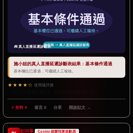
🧰 真人直播延遲診斷表
施小姐的真人直播延遲診斷表結果：基本條件通過
基本欄位已通過，可繼續人工複核。
★★★★☆
使用後評價
測完把結果頁分享出去，其他人也能用同條件重測。
⚡ 有料 4
留言 0
分享
開啟貼文 →
彭同學
Casino 娛樂預算規劃器