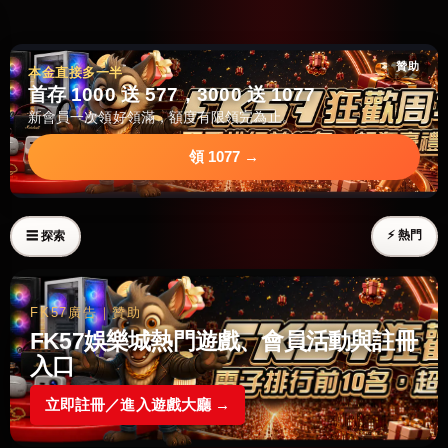
贊助
本金直接多一半
首存 1000 送 577，3000 送 1077
新會員一次領好領滿，額度有限領完為止。
領 1077 →
⚡ 熱門
☰ 探索
FK57廣告｜贊助
FK57娛樂城熱門遊戲、會員活動與註冊
入口
立即註冊／進入遊戲大廳 →