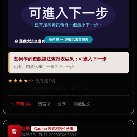
🧰 遊戲說法查證表
彭同學的遊戲說法查證表結果：可進入下一步
已有足夠資訊執行一個最小下一步。
★★★★☆
使用後評價
把我原本忽略的條件直接點出來，值得一測。
⚡ 有料 24
留言 2
分享
開啟貼文 →
曾桑
Casino 裝置相容性檢查
曾
2026/7/6 · FK57-20260706-6391