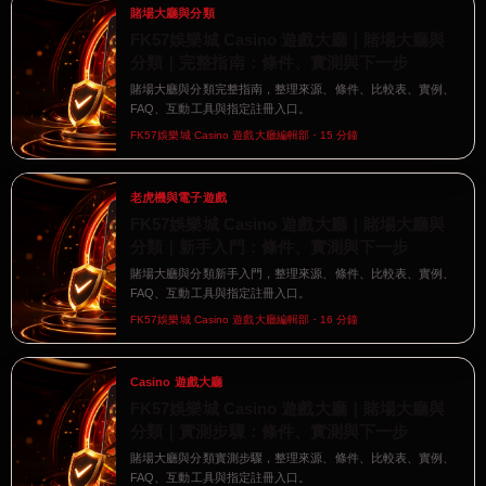
賭場大廳與分類
FK57娛樂城 Casino 遊戲大廳｜賭場大廳與
分類｜完整指南：條件、實測與下一步
賭場大廳與分類完整指南，整理來源、條件、比較表、實例、
FAQ、互動工具與指定註冊入口。
FK57娛樂城 Casino 遊戲大廳編輯部・15 分鐘
老虎機與電子遊戲
FK57娛樂城 Casino 遊戲大廳｜賭場大廳與
分類｜新手入門：條件、實測與下一步
賭場大廳與分類新手入門，整理來源、條件、比較表、實例、
FAQ、互動工具與指定註冊入口。
FK57娛樂城 Casino 遊戲大廳編輯部・16 分鐘
Casino 遊戲大廳
FK57娛樂城 Casino 遊戲大廳｜賭場大廳與
分類｜實測步驟：條件、實測與下一步
賭場大廳與分類實測步驟，整理來源、條件、比較表、實例、
FAQ、互動工具與指定註冊入口。