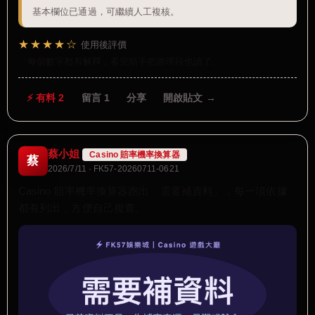
基本欄位已通過，可繼續人工複核。
★★★★☆
使用後評價
每個數字都有解釋，看完順手把原理段也讀了。
⚡ 有料 2
留言 1
分享
開啟貼文 →
蔡小姐
Casino 賠率機率換算器
蔡
2026/7/11 · FK57-20260711-0621
Casino 賠率機率換算器跑出「需要補資料」，每一項依據
都有列出，方便自己複查。