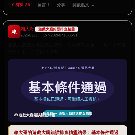
⚡ 有料 20
留言 1
分享
開啟貼文 →
賴大哥
遊戲大廳錯誤排查精靈
賴
2026/7/13 · FK57-20260713-6591
遊戲大廳錯誤排查精靈跑出「基本條件通過」，每一項依據
都有列出，方便自己複查。
🧰 遊戲大廳錯誤排查精靈
賴大哥的遊戲大廳錯誤排查精靈結果：基本條件通過