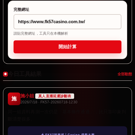
完整網址
請貼完整網址，工具只在本機解析
開始計算
今日工具結果
全部動態
施小姐
真人直播延遲診斷表
施
2026/7/18 · FK57-20260718-1230
同一組資料再測一次仍是「基本條件通過」，比只靠印象判
斷清楚很多。