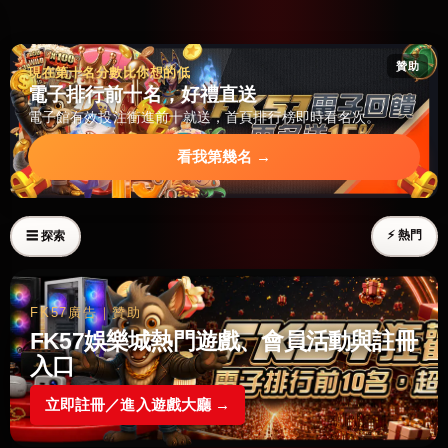
贊助
現在第十名分數比你想的低
電子排行前十名，好禮直送
電子館有效投注衝進前十就送，首頁排行榜即時看名次。
看我第幾名 →
⚡ 熱門
☰ 探索
FK57廣告｜贊助
FK57娛樂城熱門遊戲、會員活動與註冊
入口
立即註冊／進入遊戲大廳 →