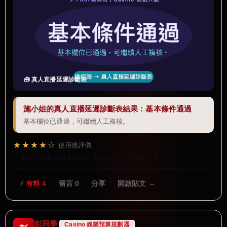
🧰 真人直播延遲診斷表
施小姐的真人直播延遲診斷表結果：基本條件通過
基本欄位已通過，可繼續人工複核。
★★★★☆
使用後評價
測完把結果頁分享出去，其他人也能用同條件重測。
⚡ 有料 4
留言 0
分享
開啟貼文 →
彭同學
Casino 娛樂預算規劃器