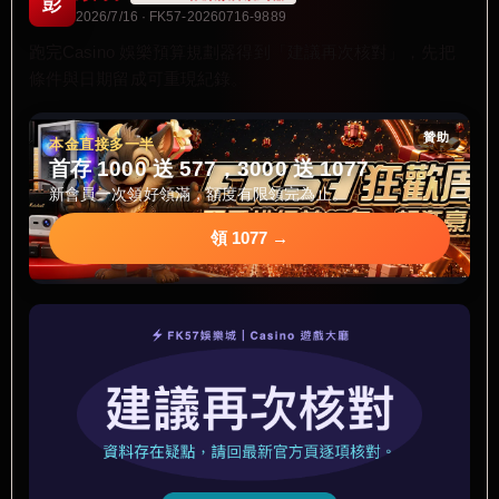
彭
2026/7/16 · FK57-20260716-9889
跑完Casino 娛樂預算規劃器得到「建議再次核對」，先把
條件與日期留成可重現紀錄。
贊助
本金直接多一半
首存 1000 送 577，3000 送 1077
新會員一次領好領滿，額度有限領完為止。
領 1077 →