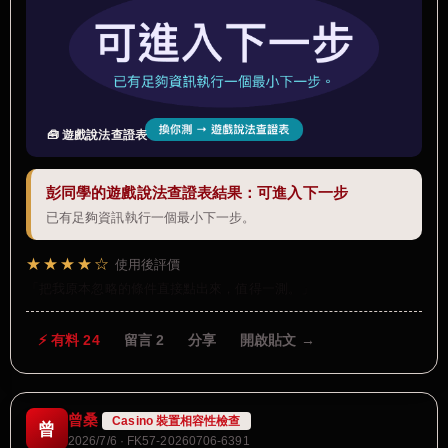
🧰 遊戲說法查證表
彭同學的遊戲說法查證表結果：可進入下一步
已有足夠資訊執行一個最小下一步。
★★★★☆
使用後評價
把我原本忽略的條件直接點出來，值得一測。
⚡ 有料 24
留言 2
分享
開啟貼文 →
曾桑
Casino 裝置相容性檢查
曾
2026/7/6 · FK57-20260706-6391