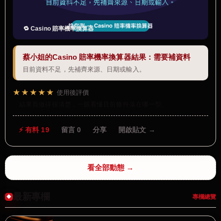
🔁 Casino 賠率機率換算器
蔡小姐的Casino 賠率機率換算器結果：需要補資料
目前資料不足，先補齊來源、日期或輸入。
★★★★★
使用後評價
結果頁做得很清楚，一眼看懂目前條件落在哪一型。
⚡ 有料 19
留言 0
分享
開啟貼文 →
看全部動態 →
最新專欄
專欄總覽