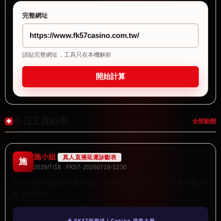
完整網址
請貼完整網址，工具只在本機解析
開始計算
今日工具結果
全部動態
施小姐
真人直播延遲診斷表
施
2026/7/18 · FK57-20260718-1230
同一組資料再測一次仍是「基本條件通過」，比只靠印象判
斷清楚很多。