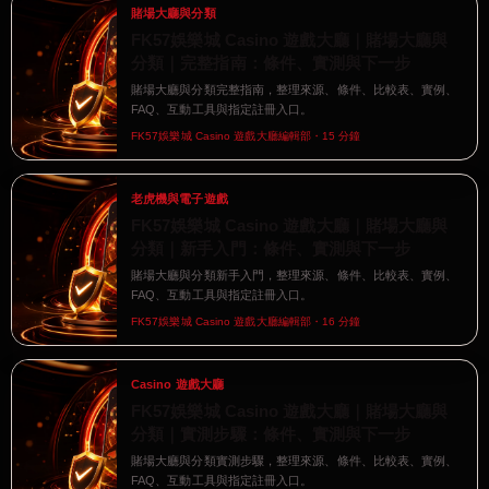
賭場大廳與分類
FK57娛樂城 Casino 遊戲大廳｜賭場大廳與
分類｜完整指南：條件、實測與下一步
賭場大廳與分類完整指南，整理來源、條件、比較表、實例、
FAQ、互動工具與指定註冊入口。
FK57娛樂城 Casino 遊戲大廳編輯部・15 分鐘
老虎機與電子遊戲
FK57娛樂城 Casino 遊戲大廳｜賭場大廳與
分類｜新手入門：條件、實測與下一步
賭場大廳與分類新手入門，整理來源、條件、比較表、實例、
FAQ、互動工具與指定註冊入口。
FK57娛樂城 Casino 遊戲大廳編輯部・16 分鐘
Casino 遊戲大廳
FK57娛樂城 Casino 遊戲大廳｜賭場大廳與
分類｜實測步驟：條件、實測與下一步
賭場大廳與分類實測步驟，整理來源、條件、比較表、實例、
FAQ、互動工具與指定註冊入口。