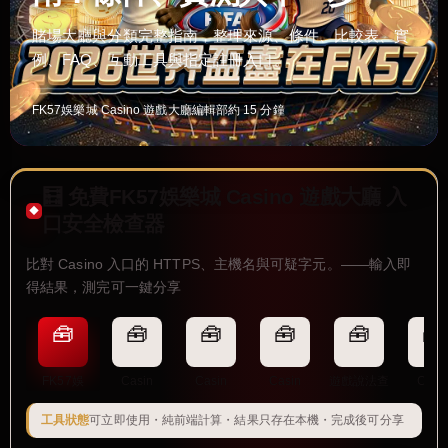
賭場大廳與分類完整指南，整理來源、條件、比較表、實
例、FAQ、互動工具與指定註冊入口。
FK57娛樂城 Casino 遊戲大廳編輯部
約 15 分鐘
🧮 免費FK57娛樂城 Casino 遊戲大廳 入
口安全檢查器
比對 Casino 入口的 HTTPS、主機名與可疑字元。——輸入即
得結果，測完可一鍵分享
🧰
🧰
🧰
🧰
🧰
🧰
FK57娛
Casin
Casin
Casin
遊戲說法查
Casi
工具狀態
可立即使用・純前端計算・結果只存在本機・完成後可分享