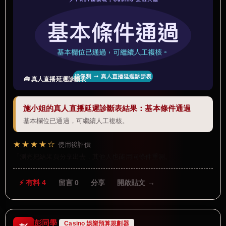
🧰 真人直播延遲診斷表
施小姐的真人直播延遲診斷表結果：基本條件通過
基本欄位已通過，可繼續人工複核。
★★★★☆
使用後評價
測完把結果頁分享出去，其他人也能用同條件重測。
⚡ 有料 4
留言 0
分享
開啟貼文 →
彭同學
Casino 娛樂預算規劃器