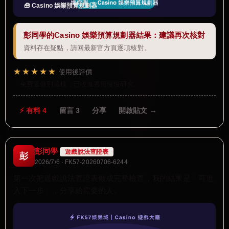
🧰 Casino 娛樂預算規劃器
彭同學的Casino 娛樂預算規劃器結果：建議再次核對
資料存在疑點，請回最新官方頁逐項核對。
★★★★★
使用後評價
免費還做到這樣，已收進書籤慢慢研究。
⚡ 有料 4
留言 3
分享
開啟貼文 →
彭同學
遊戲說法查證表
彭
2026/7/6 · FK57-20260706-6244
第一次把遊戲說法查證表做成完整檢查，我的結果是「可進
入下一步」，分享給需要的人。