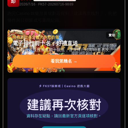
彭
2026/7/16 · FK57-20260716-9889
跑完Casino 娛樂預算規劃器得到「建議再次核對」，先把
條件與日期留成可重現紀錄。
贊助
現在第十名分數比你想的低
電子排行前十名，好禮直送
電子館有效投注衝進前十就送，首頁排行榜即時看名次。
看我第幾名 →