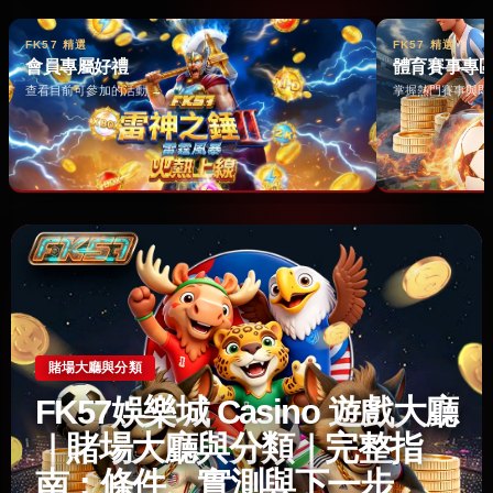
FK57 精選
FK57 精選
會員專屬好禮
體育賽事專
查看目前可參加的活動 →
掌握熱門賽事與即
賭場大廳與分類
FK57娛樂城 Casino 遊戲大廳
｜賭場大廳與分類｜完整指
南：條件、實測與下一步