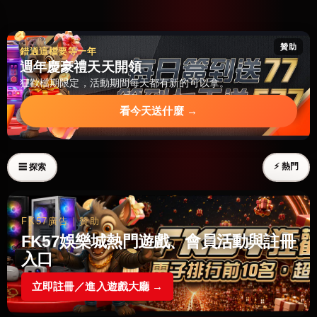
贊助
錯過這檔要等一年
週年慶豪禮天天開領
狂歡檔期限定，活動期間每天都有新的可以拿。
看今天送什麼 →
⚡ 熱門
☰ 探索
FK57廣告｜贊助
FK57娛樂城熱門遊戲、會員活動與註冊
入口
立即註冊／進入遊戲大廳 →