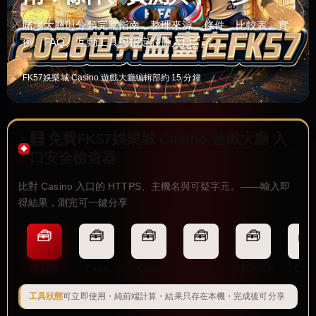
賭場大廳與分類完整指南，整理來源、條件、比較表、實
例、FAQ、互動工具與指定註冊入口。
FK57娛樂城 Casino 遊戲大廳編輯部
約 15 分鐘
🧮 免費FK57娛樂城 Casino 遊戲大廳 入
口安全檢查器
比對 Casino 入口的 HTTPS、主機名與可疑字元。——輸入即
得結果，測完可一鍵分享
🧰
🧰
🧰
🧰
🧰
🧰
FK57娛
Casin
Casin
Casin
遊戲說法查
Casi
工具狀態
可立即使用・純前端計算・結果只存在本機・完成後可分享