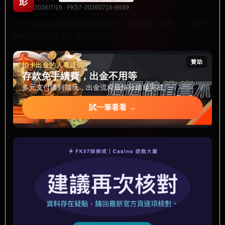
彭
2026/7/16 · FK57-20260716-9889
跑完Casino 娛樂預算規劃器得到「建議再次核對」，先把
條件與日期留成可重現紀錄。
贊助
怕卡出金的人看這個
存款免手續費，出金不用等
多元支付隨到隨玩，出金流程最快分鐘級完成。
試一筆看看 →