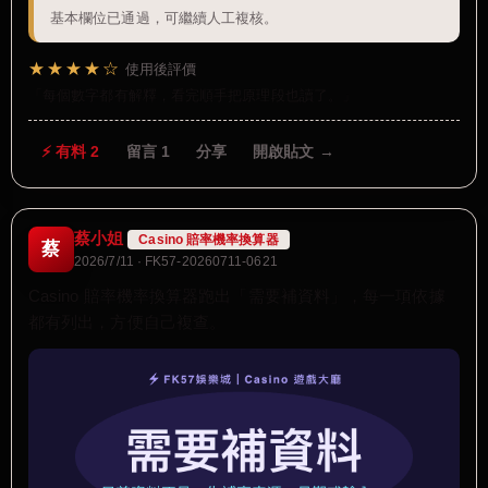
基本欄位已通過，可繼續人工複核。
★★★★☆
使用後評價
每個數字都有解釋，看完順手把原理段也讀了。
⚡ 有料 2
留言 1
分享
開啟貼文 →
蔡小姐
Casino 賠率機率換算器
蔡
2026/7/11 · FK57-20260711-0621
Casino 賠率機率換算器跑出「需要補資料」，每一項依據
都有列出，方便自己複查。