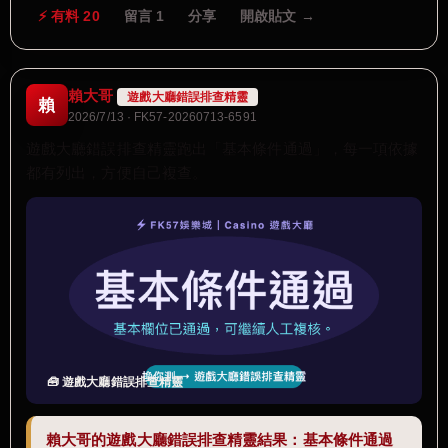
⚡ 有料 20
留言 1
分享
開啟貼文 →
賴大哥
遊戲大廳錯誤排查精靈
賴
2026/7/13 · FK57-20260713-6591
遊戲大廳錯誤排查精靈跑出「基本條件通過」，每一項依據
都有列出，方便自己複查。
🧰 遊戲大廳錯誤排查精靈
賴大哥的遊戲大廳錯誤排查精靈結果：基本條件通過