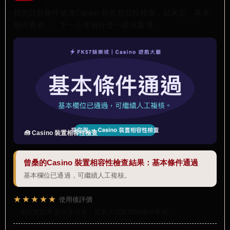
我把目前條件放進Casino 裝置相容性檢查，結果是「基本
條件通過」，下一步要補什麼一眼就看懂。
🧰 Casino 裝置相容性檢查
曾桑的Casino 裝置相容性檢查結果：基本條件通過
基本欄位已通過，可繼續人工複核。
★★★★★
使用後評價
測完把結果頁分享出去，其他人也能用同條件重測。