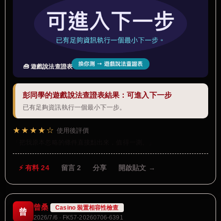
🧰 遊戲說法查證表
彭同學的遊戲說法查證表結果：可進入下一步
已有足夠資訊執行一個最小下一步。
★★★★☆
使用後評價
把我原本忽略的條件直接點出來，值得一測。
⚡ 有料 24
留言 2
分享
開啟貼文 →
曾桑
Casino 裝置相容性檢查
曾
2026/7/6 · FK57-20260706-6391