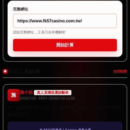
完整網址
請貼完整網址，工具只在本機解析
開始計算
今日工具結果
全部動態
施小姐
真人直播延遲診斷表
施
2026/7/18 · FK57-20260718-1230
同一組資料再測一次仍是「基本條件通過」，比只靠印象判
斷清楚很多。