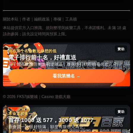
關於本站
｜
作者
｜
編輯政策
｜
專欄
｜
工具牆
本站提供官方入口辨識、規則整理與娛樂工具，不承諾獲利。未滿 18 歲
請勿參與；請先設定時間與預算上限。
贊助
現在第十名分數比你想的低
電子排行前十名，好禮直送
電子館有效投注衝進前十就送，首頁排行榜即時看名次。
看我第幾名 →
© 2026 FK57娛樂城｜Casino 遊戲大廳
贊助
本金直接多一半
首存 1000 送 577，3000 送 1077
新會員一次領好領滿，額度有限領完為止。