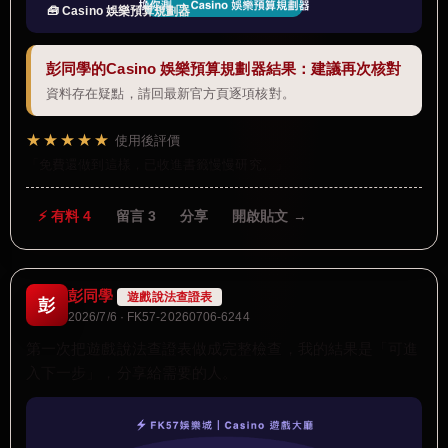
🧰 Casino 娛樂預算規劃器
彭同學的Casino 娛樂預算規劃器結果：建議再次核對
資料存在疑點，請回最新官方頁逐項核對。
★★★★★
使用後評價
免費還做到這樣，已收進書籤慢慢研究。
⚡ 有料 4
留言 3
分享
開啟貼文 →
彭同學
遊戲說法查證表
彭
2026/7/6 · FK57-20260706-6244
第一次把遊戲說法查證表做成完整檢查，我的結果是「可進
入下一步」，分享給需要的人。