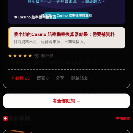
🔁 Casino 賠率機率換算器
蔡小姐的Casino 賠率機率換算器結果：需要補資料
目前資料不足，先補齊來源、日期或輸入。
★★★★★
使用後評價
結果頁做得很清楚，一眼看懂目前條件落在哪一型。
⚡ 有料 19
留言 0
分享
開啟貼文 →
看全部動態 →
最新專欄
專欄總覽