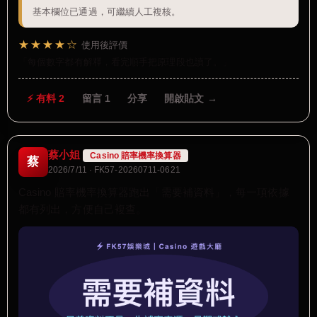
基本欄位已通過，可繼續人工複核。
★★★★☆
使用後評價
每個數字都有解釋，看完順手把原理段也讀了。
⚡ 有料 2
留言 1
分享
開啟貼文 →
蔡小姐
Casino 賠率機率換算器
蔡
2026/7/11 · FK57-20260711-0621
Casino 賠率機率換算器跑出「需要補資料」，每一項依據
都有列出，方便自己複查。