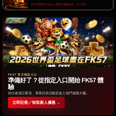
FK57娛樂城 Casino 遊戲大廳編輯部・16 分鐘
FK57 官方指定入口
準備好了？從指定入口開始 FK57 體
驗
前往會員註冊頁，查看目前活動並進入熱門遊戲大廳。
立即註冊／領取新人優惠 →