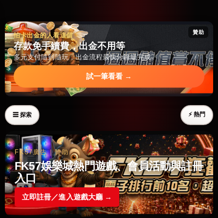
贊助
怕卡出金的人看這個
存款免手續費，出金不用等
多元支付隨到隨玩，出金流程最快分鐘級完成。
試一筆看看 →
⚡ 熱門
☰ 探索
FK57廣告｜贊助
FK57娛樂城熱門遊戲、會員活動與註冊
入口
立即註冊／進入遊戲大廳 →