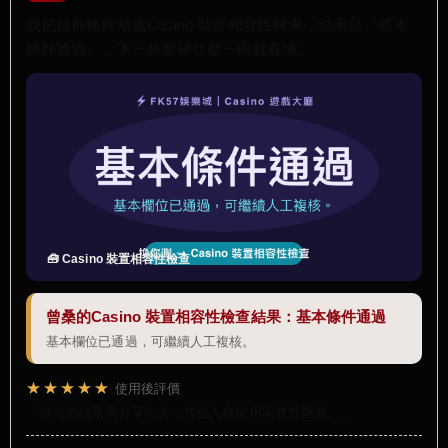
我把目前條件放進Casino 裝置相容性檢查，結果是「基本
條件通過」，下一步要補什麼一眼就看懂。
🧰 Casino 裝置相容性檢查
曾桑的Casino 裝置相容性檢查結果：基本條件通過
基本欄位已通過，可繼續人工複核。
★★★★★
使用後評價
測完把結果頁分享出去，其他人也能用同條件重測。