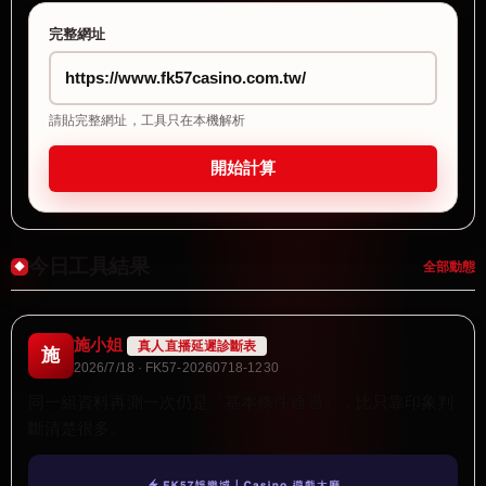
完整網址
請貼完整網址，工具只在本機解析
開始計算
今日工具結果
全部動態
施小姐
真人直播延遲診斷表
施
2026/7/18 · FK57-20260718-1230
同一組資料再測一次仍是「基本條件通過」，比只靠印象判
斷清楚很多。