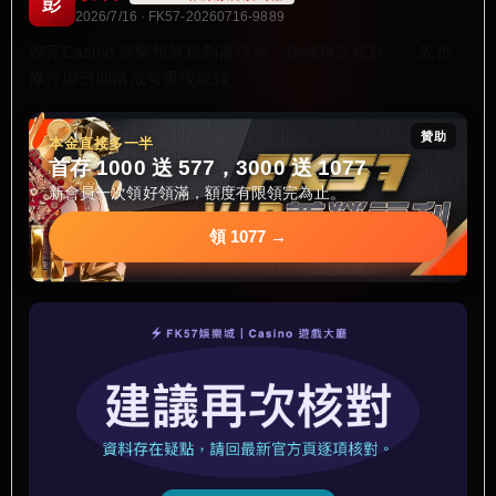
彭
2026/7/16 · FK57-20260716-9889
跑完Casino 娛樂預算規劃器得到「建議再次核對」，先把
條件與日期留成可重現紀錄。
贊助
本金直接多一半
首存 1000 送 577，3000 送 1077
新會員一次領好領滿，額度有限領完為止。
領 1077 →