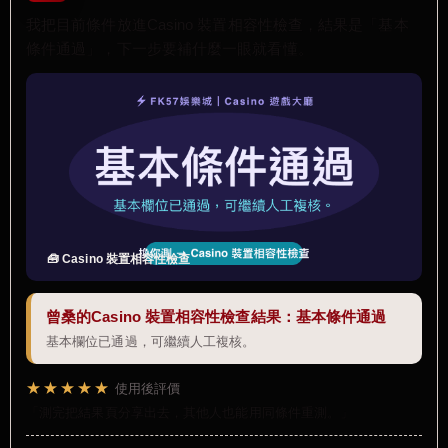
我把目前條件放進Casino 裝置相容性檢查，結果是「基本
條件通過」，下一步要補什麼一眼就看懂。
🧰 Casino 裝置相容性檢查
曾桑的Casino 裝置相容性檢查結果：基本條件通過
基本欄位已通過，可繼續人工複核。
★★★★★
使用後評價
測完把結果頁分享出去，其他人也能用同條件重測。