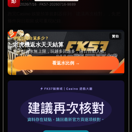
彭
2026/7/16 · FK57-20260716-9889
跑完Casino 娛樂預算規劃器得到「建議再次核對」，先把
條件與日期留成可重現紀錄。
贊助
你玩的那台返多少？
老虎機返水天天結算
電子館返水無上限，玩越多回越多，隔日自動入帳。
看返水比例 →