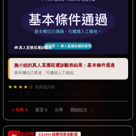
🧰 真人直播延遲診斷表
施小姐的真人直播延遲診斷表結果：基本條件通過
基本欄位已通過，可繼續人工複核。
★★★★☆
使用後評價
測完把結果頁分享出去，其他人也能用同條件重測。
⚡ 有料 4
留言 0
分享
開啟貼文 →
彭同學
Casino 娛樂預算規劃器