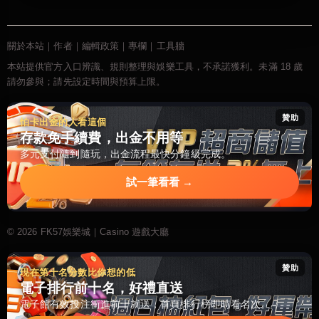
關於本站
｜
作者
｜
編輯政策
｜
專欄
｜
工具牆
本站提供官方入口辨識、規則整理與娛樂工具，不承諾獲利。未滿 18 歲
請勿參與；請先設定時間與預算上限。
贊助
怕卡出金的人看這個
存款免手續費，出金不用等
多元支付隨到隨玩，出金流程最快分鐘級完成。
試一筆看看 →
© 2026 FK57娛樂城｜Casino 遊戲大廳
贊助
現在第十名分數比你想的低
電子排行前十名，好禮直送
電子館有效投注衝進前十就送，首頁排行榜即時看名次。