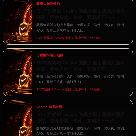
賭場大廳與分類
FK57娛樂城 Casino 遊戲大廳｜賭場大廳與
分類｜完整指南：條件、實測與下一步
賭場大廳與分類完整指南，整理來源、條件、比較表、實例、
FAQ、互動工具與指定註冊入口。
FK57娛樂城 Casino 遊戲大廳編輯部・15 分鐘
老虎機與電子遊戲
FK57娛樂城 Casino 遊戲大廳｜賭場大廳與
分類｜新手入門：條件、實測與下一步
賭場大廳與分類新手入門，整理來源、條件、比較表、實例、
FAQ、互動工具與指定註冊入口。
FK57娛樂城 Casino 遊戲大廳編輯部・16 分鐘
Casino 遊戲大廳
FK57娛樂城 Casino 遊戲大廳｜賭場大廳與
分類｜實測步驟：條件、實測與下一步
賭場大廳與分類實測步驟，整理來源、條件、比較表、實例、
FAQ、互動工具與指定註冊入口。