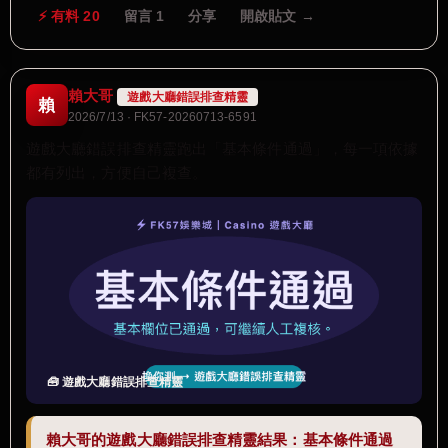
⚡ 有料 20
留言 1
分享
開啟貼文 →
賴大哥
遊戲大廳錯誤排查精靈
賴
2026/7/13 · FK57-20260713-6591
遊戲大廳錯誤排查精靈跑出「基本條件通過」，每一項依據
都有列出，方便自己複查。
🧰 遊戲大廳錯誤排查精靈
賴大哥的遊戲大廳錯誤排查精靈結果：基本條件通過