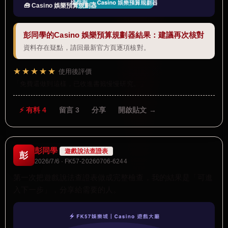
🧰 Casino 娛樂預算規劃器
彭同學的Casino 娛樂預算規劃器結果：建議再次核對
資料存在疑點，請回最新官方頁逐項核對。
★★★★★
使用後評價
免費還做到這樣，已收進書籤慢慢研究。
⚡ 有料 4
留言 3
分享
開啟貼文 →
彭同學
遊戲說法查證表
彭
2026/7/6 · FK57-20260706-6244
第一次把遊戲說法查證表做成完整檢查，我的結果是「可進
入下一步」，分享給需要的人。