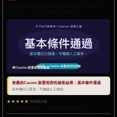
我把目前條件放進Casino 裝置相容性檢查，結果是「基本
條件通過」，下一步要補什麼一眼就看懂。
🧰 Casino 裝置相容性檢查
曾桑的Casino 裝置相容性檢查結果：基本條件通過
基本欄位已通過，可繼續人工複核。
★★★★★
使用後評價
測完把結果頁分享出去，其他人也能用同條件重測。