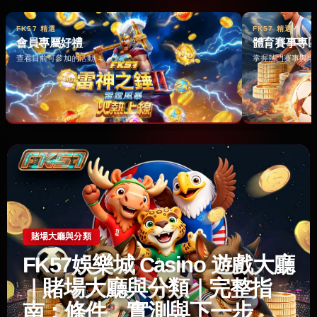
FK57 精選
FK57 精選
會員專屬好禮
體育賽事專
查看目前可參加的活動 →
掌握熱門賽事與即
賭場大廳與分類
FK57娛樂城 Casino 遊戲大廳
｜賭場大廳與分類｜完整指
南：條件、實測與下一步