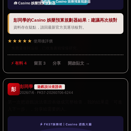
🧰 Casino 娛樂預算規劃器
彭同學的Casino 娛樂預算規劃器結果：建議再次核對
資料存在疑點，請回最新官方頁逐項核對。
★★★★★
使用後評價
免費還做到這樣，已收進書籤慢慢研究。
⚡ 有料 4
留言 3
分享
開啟貼文 →
彭同學
遊戲說法查證表
彭
2026/7/6 · FK57-20260706-6244
第一次把遊戲說法查證表做成完整檢查，我的結果是「可進
入下一步」，分享給需要的人。