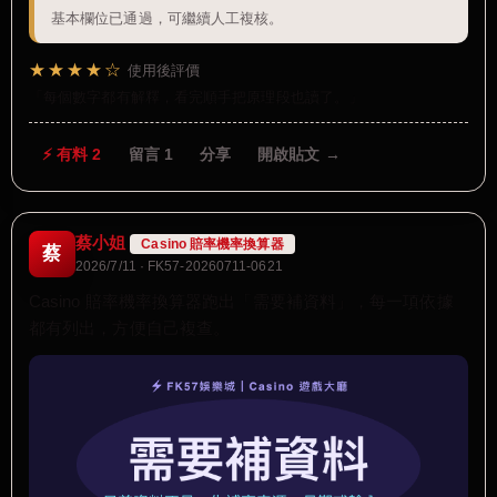
基本欄位已通過，可繼續人工複核。
★★★★☆
使用後評價
每個數字都有解釋，看完順手把原理段也讀了。
⚡ 有料 2
留言 1
分享
開啟貼文 →
蔡小姐
Casino 賠率機率換算器
蔡
2026/7/11 · FK57-20260711-0621
Casino 賠率機率換算器跑出「需要補資料」，每一項依據
都有列出，方便自己複查。