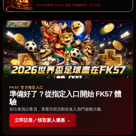
FK57娛樂城 Casino 遊戲大廳編輯部・16 分鐘
FK57 官方指定入口
準備好了？從指定入口開始 FK57 體
驗
前往會員註冊頁，查看目前活動並進入熱門遊戲大廳。
立即註冊／領取新人優惠 →