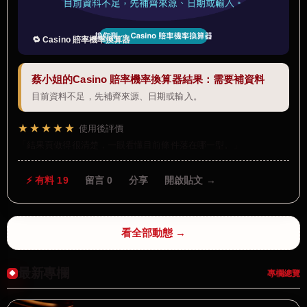
🔁 Casino 賠率機率換算器
蔡小姐的Casino 賠率機率換算器結果：需要補資料
目前資料不足，先補齊來源、日期或輸入。
★★★★★
使用後評價
結果頁做得很清楚，一眼看懂目前條件落在哪一型。
⚡ 有料 19
留言 0
分享
開啟貼文 →
看全部動態 →
最新專欄
專欄總覽