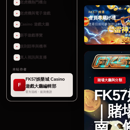
老虎機熱門機台
▪
FK57 精選
老虎機與電子遊戲
▪
會員專屬好禮
Casino 遊戲大廳
▪
查看目前可參加的活動 →
新手遊戲導覽
▪
規則賠率與機率
▪
真人視訊與直播
▪
本站作者
FK57娛樂城 Casino
賭場大廳與分類
F
遊戲大廳編輯部
FK5
官方流程・規則查證
｜賭
南：