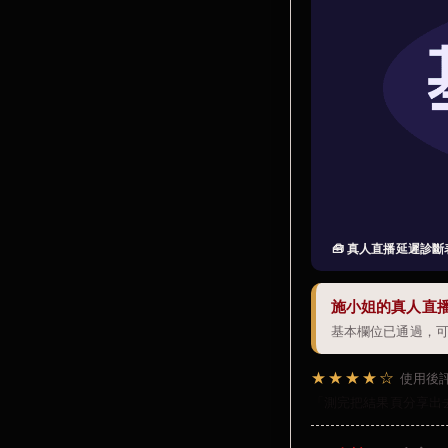
🧰 真人直播延遲診斷
施小姐的真人直
基本欄位已通過，
★★★★☆
使用後
測完把結果頁分享出