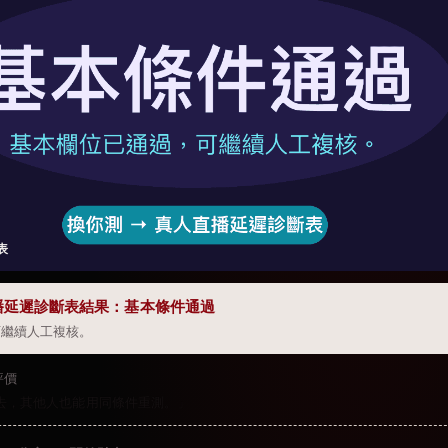
表
播延遲診斷表結果：基本條件通過
可繼續人工複核。
評價
去，其他人也能用同條件重測。