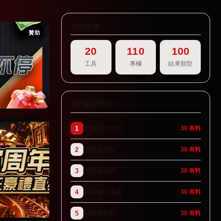
平台數據
贊助
20
110
100
工具
專欄
結果類型
熱門結果排行
1
建議再次核對
30 有料
2
需要補資料
30 有料
3
需要補資料
30 有料
4
基本條件通過
30 有料
5
需要補資料
30 有料