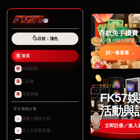
怕卡出金的人看這個
存款免手續費
🌜
目前：淺色
多元支付隨到隨玩，
試一筆看看 →
首
首頁
探
探索動態
器
工具牆
FK57廣告｜贊助
FK5
專
深度專欄
活動與
官方指南分類
賭場大廳與分類
▪
立即註冊／進入
真人百家樂桌檯
▪