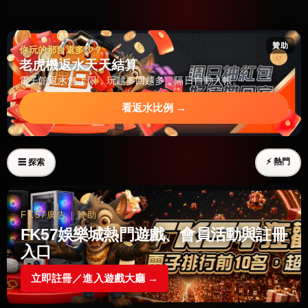
贊助
你玩的那台返多少？
老虎機返水天天結算
電子館返水無上限，玩越多回越多，隔日自動入帳。
看返水比例 →
⚡ 熱門
☰ 探索
FK57廣告｜贊助
FK57娛樂城熱門遊戲、會員活動與註冊
入口
立即註冊／進入遊戲大廳 →