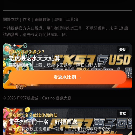
關於本站
｜
作者
｜
編輯政策
｜
專欄
｜
工具牆
本站提供官方入口辨識、規則整理與娛樂工具，不承諾獲利。未滿 18 歲
請勿參與；請先設定時間與預算上限。
贊助
你玩的那台返多少？
老虎機返水天天結算
電子館返水無上限，玩越多回越多，隔日自動入帳。
看返水比例 →
© 2026 FK57娛樂城｜Casino 遊戲大廳
贊助
現在第十名分數比你想的低
電子排行前十名，好禮直送
電子館有效投注衝進前十就送，首頁排行榜即時看名次。