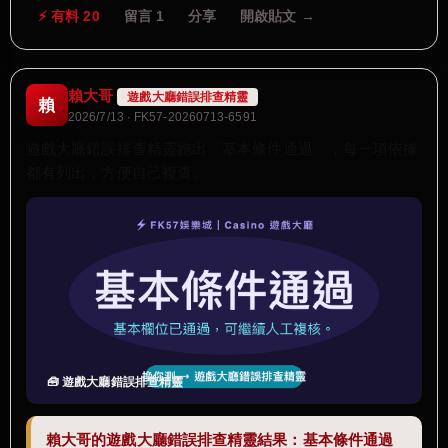
⚡ 有料 20
留言 1
分享
開啟貼文 →
賴大哥
遊戲大廳錯誤排查精靈
賴
2026/7/13 · FK57-20260713-6591
遊戲大廳錯誤排查精靈跑出「基本條件通過」，每一項依據
都有列出，方便自己複查。
🧰 遊戲大廳錯誤排查精靈
賴大哥的遊戲大廳錯誤排查精靈結果：基本條件通過