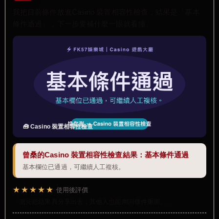
我把目前條件放進Casino 裝置相容性檢查，結果是「基本
條件通過」，下一步要補什麼一眼就看懂。
🧰 Casino 裝置相容性檢查
曾桑的Casino 裝置相容性檢查結果：基本條件通過
基本欄位已通過，可繼續人工複核。
★★★★★
使用後評價
測完把結果頁分享出去，其他人也能用同條件重測。