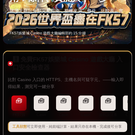
賭場大廳與分類完整指南，整理來源、條件、比較表、實
例、FAQ、互動工具與指定註冊入口。
FK57娛樂城 Casino 遊戲大廳編輯部
約 15 分鐘
🧮 免費FK57娛樂城 Casino 遊戲大廳 入
口安全檢查器
比對 Casino 入口的 HTTPS、主機名與可疑字元。——輸入即
得結果，測完可一鍵分享
🧰
🧰
🧰
🧰
🧰
🧰
FK57娛
Casin
Casin
Casin
遊戲說法查
Casi
工具狀態
可立即使用・純前端計算・結果只存在本機・完成後可分享