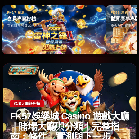
FK57 精選
FK57 精選
會員專屬好禮
體育賽事專
查看目前可參加的活動 →
掌握熱門賽事與即
賭場大廳與分類
FK57娛樂城 Casino 遊戲大廳
｜賭場大廳與分類｜完整指
南：條件、實測與下一步