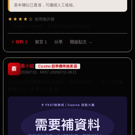
基本欄位已通過，可繼續人工複核。
★★★★☆
使用後評價
每個數字都有解釋，看完順手把原理段也讀了。
⚡ 有料 2
留言 1
分享
開啟貼文 →
蔡小姐
Casino 賠率機率換算器
蔡
2026/7/11 · FK57-20260711-0621
Casino 賠率機率換算器跑出「需要補資料」，每一項依據
都有列出，方便自己複查。