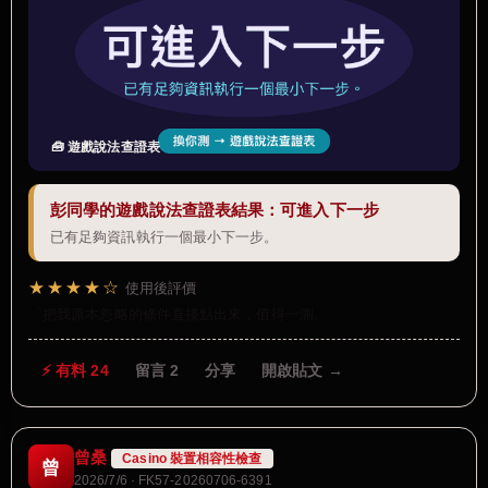
🧰 遊戲說法查證表
彭同學的遊戲說法查證表結果：可進入下一步
已有足夠資訊執行一個最小下一步。
★★★★☆
使用後評價
把我原本忽略的條件直接點出來，值得一測。
⚡ 有料 24
留言 2
分享
開啟貼文 →
曾桑
Casino 裝置相容性檢查
曾
2026/7/6 · FK57-20260706-6391