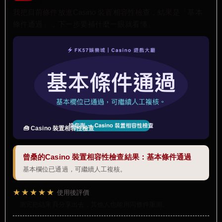
我把目前條件放進Casino 裝置相容性檢查，結果是「基本
條件通過」，下一步要補什麼一眼就看懂。
🧰 Casino 裝置相容性檢查
曾桑的Casino 裝置相容性檢查結果：基本條件通過
基本欄位已通過，可繼續人工複核。
★★★★★
使用後評價
測完把結果頁分享出去，其他人也能用同條件重測。