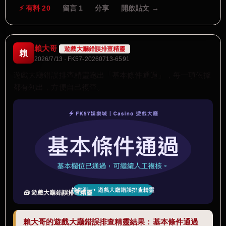
⚡ 有料 20
留言 1
分享
開啟貼文 →
賴大哥
遊戲大廳錯誤排查精靈
賴
2026/7/13 · FK57-20260713-6591
遊戲大廳錯誤排查精靈跑出「基本條件通過」，每一項依據
都有列出，方便自己複查。
🧰 遊戲大廳錯誤排查精靈
賴大哥的遊戲大廳錯誤排查精靈結果：基本條件通過