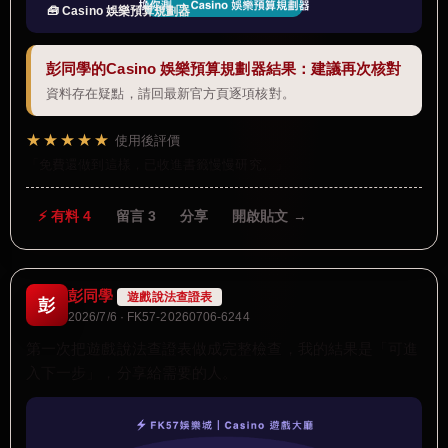
🧰 Casino 娛樂預算規劃器
彭同學的Casino 娛樂預算規劃器結果：建議再次核對
資料存在疑點，請回最新官方頁逐項核對。
★★★★★
使用後評價
免費還做到這樣，已收進書籤慢慢研究。
⚡ 有料 4
留言 3
分享
開啟貼文 →
彭同學
遊戲說法查證表
彭
2026/7/6 · FK57-20260706-6244
第一次把遊戲說法查證表做成完整檢查，我的結果是「可進
入下一步」，分享給需要的人。