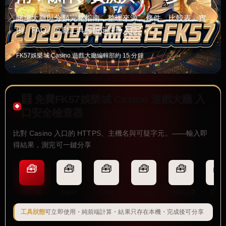
賭場大廳與分類完整指南，整理來源、條件、比較表、實
例、FAQ、互動工具與指定註冊入口。
FK57娛樂城 Casino 遊戲大廳編輯部
約 15 分鐘
🧮 免費FK57娛樂城 Casino 遊戲大廳 入
口安全檢查器
比對 Casino 入口的 HTTPS、主機名與可疑字元。——輸入即
得結果，測完可一鍵分享
🧰
🧰
🧰
🧰
🧰
🧰
FK57娛
Casin
Casin
Casin
遊戲說法查
Casi
工具狀態
可立即使用・純前端計算・結果只存在本機・完成後可分享