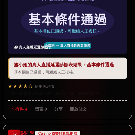
🧰 真人直播延遲診斷表
施小姐的真人直播延遲診斷表結果：基本條件通過
基本欄位已通過，可繼續人工複核。
★★★★☆
使用後評價
測完把結果頁分享出去，其他人也能用同條件重測。
⚡ 有料 4
留言 0
分享
開啟貼文 →
彭同學
Casino 娛樂預算規劃器