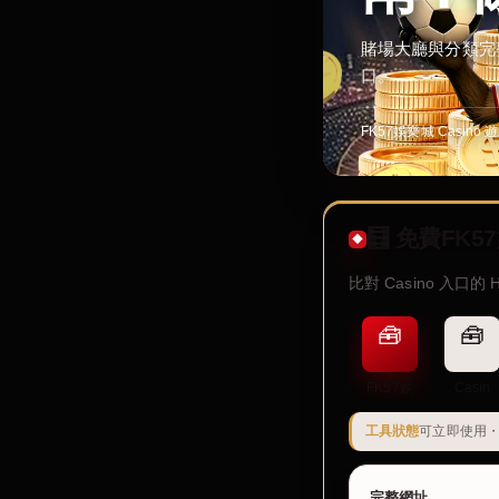
賭場大廳與分類完
口。
FK57娛樂城 Casin
🧮 免費FK
比對 Casino 入
🧰
🧰
FK57娛
Casin
工具狀態
可立即使用
完整網址