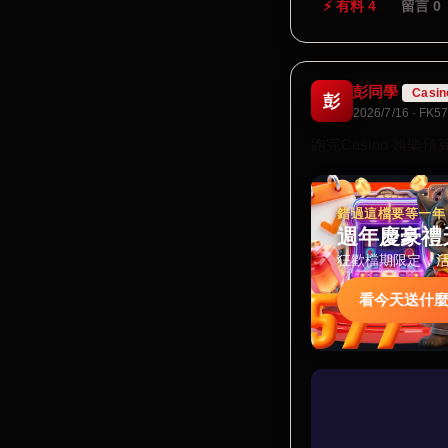
⚡ 有料 4
留言 0
彭同學
Cas
彭
2026/7/16 · FK5
跑完Casino 
錯過這檔要等一年
週年慶豪禮
狂歡檔期限定，
看今天送什麼