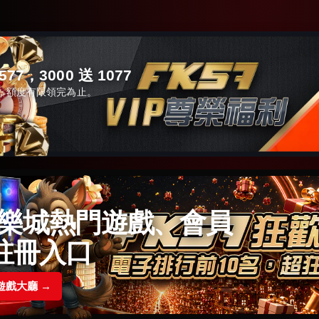
577，3000 送 1077
，額度有限領完為止。
7娛樂城熱門遊戲、會員
註冊入口
遊戲大廳 →