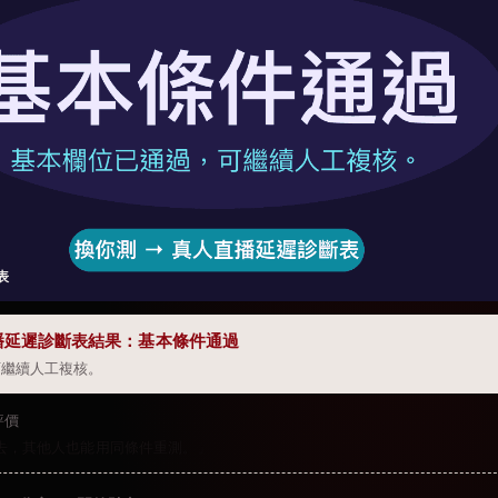
表
播延遲診斷表結果：基本條件通過
可繼續人工複核。
評價
去，其他人也能用同條件重測。