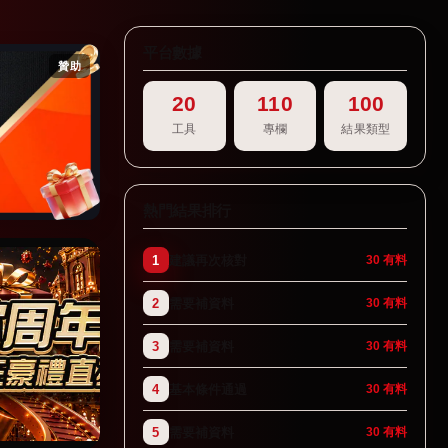
平台數據
贊助
20
110
100
工具
專欄
結果類型
熱門結果排行
1
建議再次核對
30 有料
2
需要補資料
30 有料
3
需要補資料
30 有料
4
基本條件通過
30 有料
5
需要補資料
30 有料