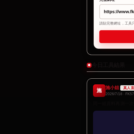
請貼完整網址，工具
今日工具結果
施小姐
真人
施
2026/7/18 · FK5
同一組資料再測一次