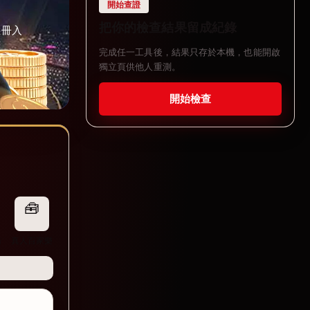
開始查證
把你的檢查結果留成紀錄
註冊入
完成任一工具後，結果只存於本機，也能開啟
獨立頁供他人重測。
開始檢查
🧰
🧰
🧰
🔁
🧰
📡
錯
真人百家樂
真人直播延
真人百家樂
Casin
Casin
真人桌流程