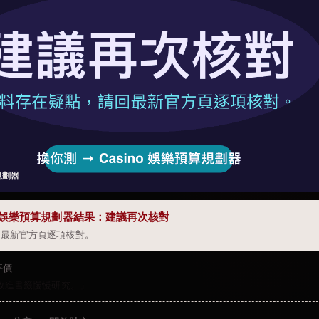
算規劃器
no 娛樂預算規劃器結果：建議再次核對
回最新官方頁逐項核對。
評價
收進書籤慢慢研究。