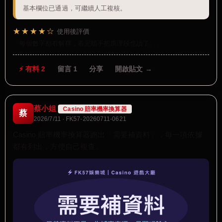
基本欄位已通過，可繼續人工複核。
★★★★☆
使用後評價
每個數字都有解釋，看完順手把原理段也讀了。
⚡ 有料 2
留言 1
分享
開啟貼文 →
蔡小姐
Casino 賠率機率換算器
蔡
2026/7/11 · FK57-20260711-0621
Casino 賠率機率換算器跑出「需要補資料」，每一項依據
都有列出，方便自己複查。