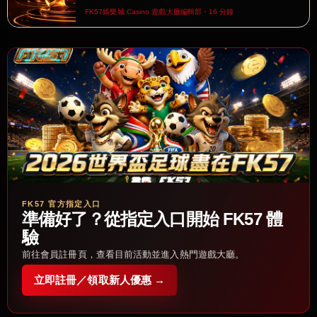
FK57娛樂城 Casino 遊戲大廳編輯部・16 分鐘
FK57 官方指定入口
準備好了？從指定入口開始 FK57 體
驗
前往會員註冊頁，查看目前活動並進入熱門遊戲大廳。
立即註冊／領取新人優惠 →