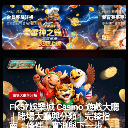
FK57 精選
FK57 精選
會員專屬好禮
體育賽事專
查看目前可參加的活動 →
掌握熱門賽事與即
賭場大廳與分類
FK57娛樂城 Casino 遊戲大廳
｜賭場大廳與分類｜完整指
南：條件、實測與下一步