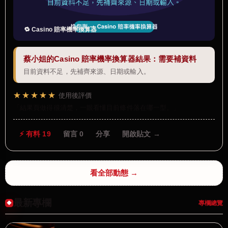
🔁 Casino 賠率機率換算器
蔡小姐的Casino 賠率機率換算器結果：需要補資料
目前資料不足，先補齊來源、日期或輸入。
★★★★★
使用後評價
結果頁做得很清楚，一眼看懂目前條件落在哪一型。
⚡ 有料 19
留言 0
分享
開啟貼文 →
看全部動態 →
最新專欄
專欄總覽