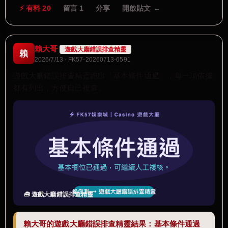
⚡ 有料 20
留言 1
分享
開啟貼文 →
賴大哥
遊戲大廳錯誤排查精靈
賴
2026/7/13 · FK57-20260713-6591
遊戲大廳錯誤排查精靈跑出「基本條件通過」，每一項依據
都有列出，方便自己複查。
🧰 遊戲大廳錯誤排查精靈
賴大哥的遊戲大廳錯誤排查精靈結果：基本條件通過