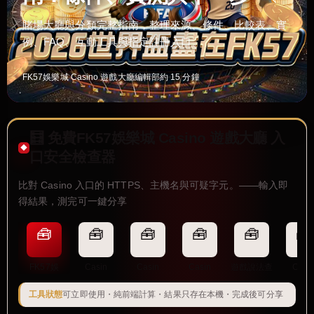
賭場大廳與分類完整指南，整理來源、條件、比較表、實
例、FAQ、互動工具與指定註冊入口。
FK57娛樂城 Casino 遊戲大廳編輯部
約 15 分鐘
🧮 免費FK57娛樂城 Casino 遊戲大廳 入
口安全檢查器
比對 Casino 入口的 HTTPS、主機名與可疑字元。——輸入即
得結果，測完可一鍵分享
🧰
🧰
🧰
🧰
🧰
🧰
FK57娛
Casin
Casin
Casin
遊戲說法查
Casi
工具狀態
可立即使用・純前端計算・結果只存在本機・完成後可分享