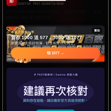
彭
2026/7/16 · FK57-20260716-9889
跑完Casino 娛樂預算規劃器得到「建議再次核對」，先把
條件與日期留成可重現紀錄。
贊助
本金直接多一半
首存 1000 送 577，3000 送 1077
新會員一次領好領滿，額度有限領完為止。
領 1077 →