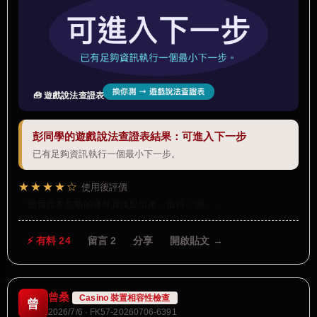
🧰 遊戲說法查證表
彭同學的遊戲說法查證表結果：可進入下一步
已有足夠資訊執行一個最小下一步。
★★★★☆
使用後評價
把我原本忽略的條件直接點出來，值得一測。
⚡ 有料 24
留言 2
分享
開啟貼文 →
曾桑
Casino 裝置相容性檢查
曾
2026/7/6 · FK57-20260706-6391