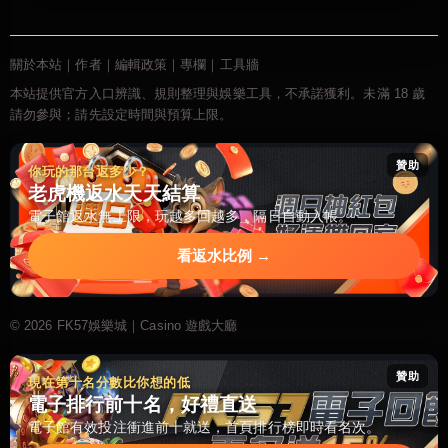
關於本站
｜
作者
｜
編輯政策
｜
專欄
｜
工具牆
本站提供官方入口辨識、規則整理與娛樂工具，不承諾獲利。未滿 18 歲
請勿參與；請先設定時間與預算上限。
贊助
你玩的那台返多少？
老虎機返水天天結算
電子館返水無上限，玩越多回越多，隔日自動入帳。
看返水比例 →
© 2026 FK57娛樂城｜Casino 遊戲大廳
贊助
現在第十名分數比你想的低
電子排行前十名，好禮直送
電子館有效投注衝進前十就送，首頁排行榜即時看名次。