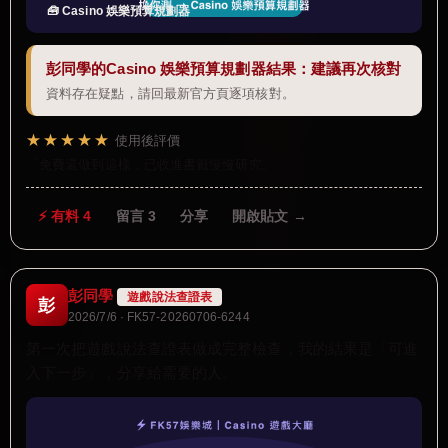
🧰 Casino 娛樂預算規劃器
彭同學的Casino 娛樂預算規劃器結果：建議再次核對
資料存在疑點，請回最新官方頁逐項核對。
★★★★★
使用後評價
免費還做到這樣，已收進書籤慢慢研究。
⚡ 有料 4
留言 3
分享
開啟貼文 →
彭同學
遊戲說法查證表
彭
2026/7/6 · FK57-20260706-6244
第一次把遊戲說法查證表做成完整檢查，我的結果是「可進
入下一步」，分享給需要的人。