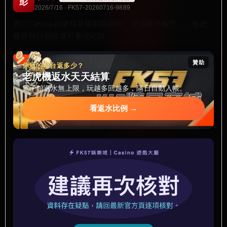
彭
2026/7/16 · FK57-20260716-9889
跑完Casino 娛樂預算規劃器得到「建議再次核對」，先把
條件與日期留成可重現紀錄。
贊助
你玩的那台返多少？
老虎機返水天天結算
電子館返水無上限，玩越多回越多，隔日自動入帳。
看返水比例 →