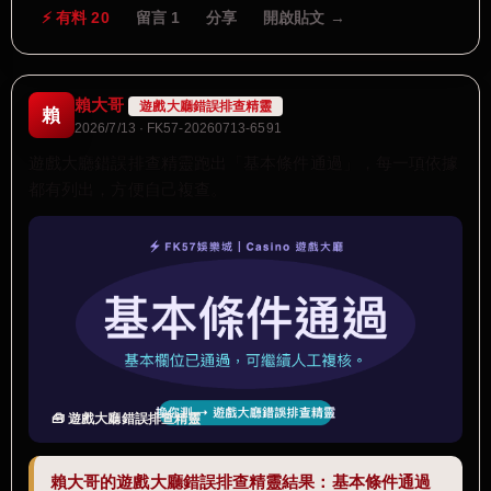
⚡ 有料 20
留言 1
分享
開啟貼文 →
賴大哥
遊戲大廳錯誤排查精靈
賴
2026/7/13 · FK57-20260713-6591
遊戲大廳錯誤排查精靈跑出「基本條件通過」，每一項依據
都有列出，方便自己複查。
🧰 遊戲大廳錯誤排查精靈
賴大哥的遊戲大廳錯誤排查精靈結果：基本條件通過